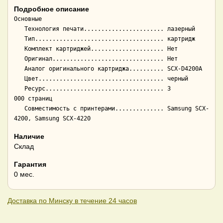
Подробное описание
Основные

   Технология печати....................... лазерный

   Тип..................................... картридж

   Комплект картриджей..................... Нет

   Оригинал................................ Нет

   Аналог оригинального картриджа.......... SCX-D4200A

   Цвет.................................... черный

   Ресурс.................................. 3 
000 страниц

   Совместимость с принтерами.............. Samsung SCX-
Наличие
Склад
Гарантия
0 мес.
Доставка по Минску в течение 24 часов