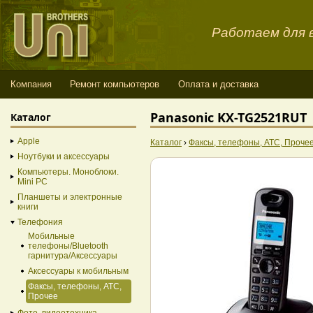
Работаем для в
Компания
Ремонт компьютеров
Оплата и доставка
Panasonic KX-TG2521RUT
Каталог
Apple
Каталог
›
Факсы, телефоны, АТС, Проче
Ноутбуки и аксессуары
Компьютеры. Моноблоки.
Mini PC
Планшеты и электронные
книги
Телефония
Мобильные
телефоны/Bluetooth
гарнитура/Аксессуары
Аксессуары к мобильным
Факсы, телефоны, АТС,
Прочее