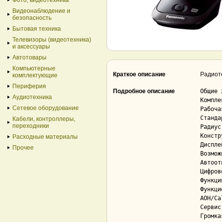
Фото, видеотехника
Видеонаблюдение и
безопасность
Бытовая техника
Телевизоры (видеотехника)
и аксессуары
Автотовары
Компьютерные
Краткое описание
Радиот
комплектующие
Периферия
Подробное описание
Общие 
Аудиотехника
Комплектация	
Сетевое оборудование
Рабочая част
Стандарт	DECT/
Кабели, контроллеры,
переходники
Радиус 
Констр
Расходные материалы
Дисплей	на трубке (монохромный с подсветкой), 2 с
Прочее
Возможн
Автоот
Цифровой ав
Функции автоответчик
Функци
АОН/Caller ID	есть/ест
Сервис 
Громкая