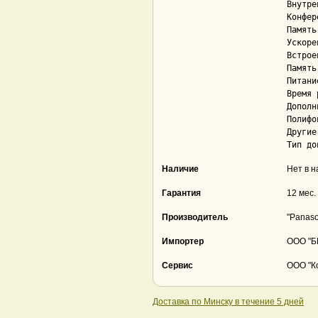
Внутрен
Конфер
Память

Ускоренн
Встроенная 
Память 
Питание
Время р
Дополн
Полифон
Другие функции и особе
Наличие
Нет в 
Гарантия
12 мес.
Производитель
"Panaso
Импортер
ООО "БВ
Сервис
ООО "Ко
Доставка по Минску в течение 5 дней