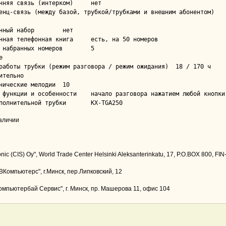
няя связь (интерком)	нет

енц-связь (между базой, трубкой/трубками и внешним абонентом)	нет

ый набор	нет

телефонная книга	есть, на 50 номеров

набранных номеров	5



аботы трубки (режим разговора / режим ожидания)	18 / 170 ч

ительно

ические мелодии	10

нности	начало разговора нажатием любой кнопки, ответ поднятием трубки с базы

Тип дополнительной трубки	KX-TGA250
наличии
nic (CIS) Oy", World Trade Center Helsinki Aleksanterinkatu, 17, P.O.BOX 800, FIN
Компьютерс", г.Минск, пер.Липковский, 12
мпьютербай Сервис", г. Минск, пр. Машерова 11, офис 104