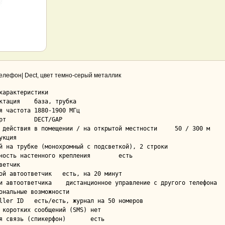
елефон| Dect, цвет темно-серый металлик
характеристики

база, трубка

ота	1880-1900 МГц

GAP

действия в помещении / на открытой местности	50 / 300 м

укция

троки

ость настенного крепления	есть

ветчик

тоответчик	есть, на 20 минут

а	 дистанционное управление с другого телефона

ональные возможности

ь, журнал на 50 номеров

коротких сообщений (SMS)	нет

 связь (спикерфон)	есть
