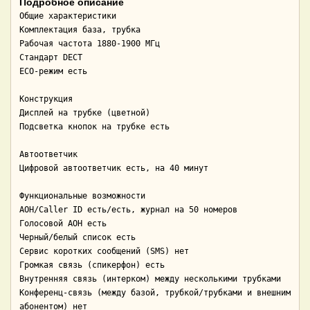
Подробное описание
Общие характеристики 

Комплектация база, трубка

Рабочая частота 1880-1900 МГц

Стандарт DECT

ECO-режим есть

Конструкция 

Дисплей на трубке (цветной)

Подсветка кнопок на трубке есть

Автоответчик 

Цифровой автоответчик есть, на 40 минут

Функциональные возможности 

АОН/Caller ID есть/есть, журнал на 50 номеров

Голосовой АОН есть

Черный/белый список есть

Сервис коротких сообщений (SMS) нет

Громкая связь (спикерфон) есть

Внутренняя связь (интерком) между несколькими трубками

Конференц-связь (между базой, трубкой/трубками и внешним 
абонентом) нет
