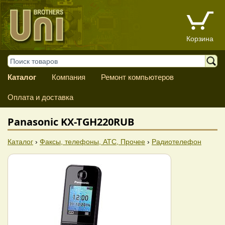
Корзина
Каталог
Компания
Ремонт компьютеров
Оплата и доставка
Panasonic KX-TGH220RUB
Каталог
›
Факсы, телефоны, АТС, Прочее
›
Радиотелефон