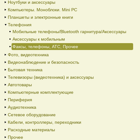
Ноутбуки и аксессуары
Компьютеры. Моноблоки. Mini PC
Планшеты и электронные книги
Телефония
Мобильные телефоны/Bluetooth гарнитура/Аксессуары
Аксессуары к мобильным
Факсы, телефоны, АТС, Прочее
Фото, видеотехника
Видеонаблюдение и безопасность
Бытовая техника
Телевизоры (видеотехника) и аксессуары
Автотовары
Компьютерные комплектующие
Периферия
Аудиотехника
Сетевое оборудование
Кабели, контроллеры, переходники
Расходные материалы
Прочее