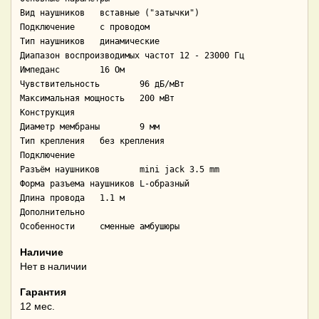
Вид наушников	вставные ("затычки")

Подключение	с проводом

Тип наушников	динамические

Диапазон воспроизводимых частот	12 - 23000 Гц

Импеданс	16 Ом

Чувствительность	96 дБ/мВт

Максимальная мощность	200 мВт

Конструкция

Диаметр мембраны	9 мм

Тип крепления	без крепления

Подключение

Разъём наушников	mini jack 3.5 mm

Форма разъема наушников	L-образный

Длина провода	1.1 м

Дополнительно

Особенности	сменные амбушюры
Наличие
Нет в наличии
Гарантия
12 мес.