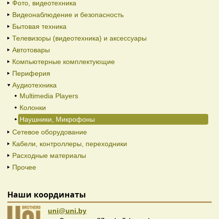
Фото, видеотехника
Видеонаблюдение и безопасность
Бытовая техника
Телевизоры (видеотехника) и аксессуары
Автотовары
Компьютерные комплектующие
Периферия
Аудиотехника
Multimedia Players
Колонки
Наушники, Микрофоны
Сетевое оборудование
Кабели, контроллеры, переходники
Расходные материалы
Прочее
Наши координаты
uni@uni.by