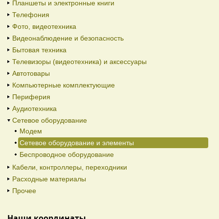
Планшеты и электронные книги
Телефония
Фото, видеотехника
Видеонаблюдение и безопасность
Бытовая техника
Телевизоры (видеотехника) и аксессуары
Автотовары
Компьютерные комплектующие
Периферия
Аудиотехника
Сетевое оборудование
Модем
Сетевое оборудование и элементы
Беспроводное оборудование
Кабели, контроллеры, переходники
Расходные материалы
Прочее
Наши координаты