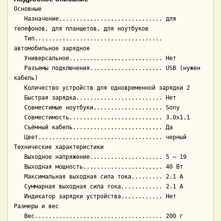
Основные

   Назначение.............................. для 
телефонов, для планшетов, для ноутбуков

   Тип..................................... 
автомобильное зарядное

   Универсальное........................... Нет

   Разъемы подключения..................... USB (нужен 
кабель)

   Количество устройств для одновременной зарядки 2

   Быстрая зарядка......................... Нет

   Совместимые ноутбуки.................... Sony

   Совместимость........................... 3.0x1.1

   Съёмный кабель.......................... Да

   Цвет.................................... черный

Технические характеристики

   Выходное напряжение..................... 5 — 19

   Выходная мощность....................... 40 Вт

   Максимальная выходная сила тока......... 2.1 А

   Суммарная выходная сила тока............ 2.1 А

   Индикатор зарядки устройства............ Нет

Размеры и вес
