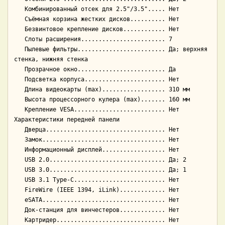
   Комбинированный отсек для 2.5"/3.5"..... Нет

   Съёмная корзина жестких дисков.......... Нет

   Безвинтовое крепление дисков............ Нет

   Слоты расширения........................ 7

   Пылевые фильтры......................... Да; верхняя 
стенка, нижняя стенка

   Прозрачное окно......................... Да

   Подсветка корпуса....................... Нет

   Длина видеокарты (max).................. 310 мм

   Высота процессорного кулера (max)....... 160 мм

   Крепление VESA.......................... Нет

Характеристики передней панели

   Дверца.................................. Нет

   Замок................................... Нет

   Информационный дисплей.................. Нет

   USB 2.0................................. Да; 2

   USB 3.0................................. Да; 1

   USB 3.1 Type-C.......................... Нет

   FireWire (IEEE 1394, iLink)............. Нет

   eSATA................................... Нет

   Док-станция для винчестеров............. Нет

   Картридер............................... Нет
