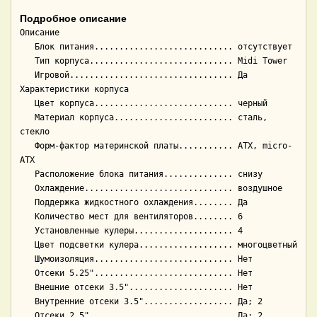
Подробное описание
Описание

   Блок питания............................ отсутствует

   Тип корпуса............................. Midi Tower

   Игровой................................. Да

Характеристики корпуса

   Цвет корпуса............................ черный

   Материал корпуса........................ сталь, 
стекло

   Форм-фактор материнской платы........... ATX, micro-
ATX

   Расположение блока питания.............. снизу

   Охлаждение.............................. воздушное

   Поддержка жидкостного охлаждения........ Да

   Количество мест для вентиляторов........ 6

   Установленные кулеры.................... 4

   Цвет подсветки кулера................... многоцветный

   Шумоизоляция............................ Нет

   Отсеки 5.25"............................ Нет

   Внешние отсеки 3.5"..................... Нет

   Внутренние отсеки 3.5".................. Да; 2

   Отсеки 2.5"............................. Да; 2
