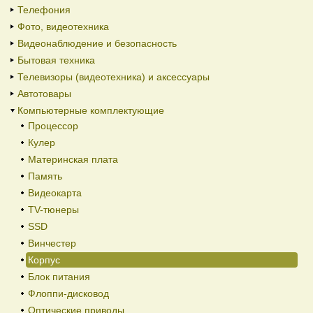
Телефония
Фото, видеотехника
Видеонаблюдение и безопасность
Бытовая техника
Телевизоры (видеотехника) и аксессуары
Автотовары
Компьютерные комплектующие
Процессор
Кулер
Материнская плата
Память
Видеокарта
TV-тюнеры
SSD
Винчестер
Корпус
Блок питания
Флоппи-дисковод
Оптические приводы