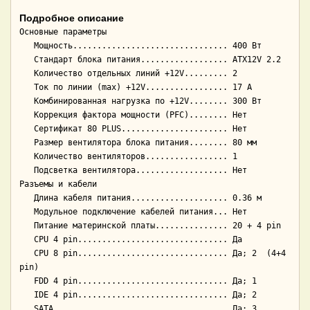
Подробное описание
Основные параметры

   Мощность................................ 400 Вт

   Стандарт блока питания.................. ATX12V 2.2

   Количество отдельных линий +12V......... 2

   Ток по линии (max) +12V................. 17 А

   Комбинированная нагрузка по +12V........ 300 Вт

   Коррекция фактора мощности (PFC)........ Нет

   Сертификат 80 PLUS...................... Нет

   Размер вентилятора блока питания........ 80 мм

   Количество вентиляторов................. 1

   Подсветка вентилятора................... Нет

Разъемы и кабели

   Длина кабеля питания.................... 0.36 м

   Модульное подключение кабелей питания... Нет

   Питание материнской платы............... 20 + 4 pin

   CPU 4 pin............................... Да

   CPU 8 pin............................... Да; 2  (4+4 
pin)

   FDD 4 pin............................... Да; 1

   IDE 4 pin............................... Да; 2

   SATA.................................... Да; 3
