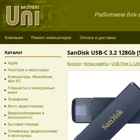
Работаем для в
Компания
Ремонт компьютеров
Оплата и доставка
SanDisk USB-C 3.2 128Gb
Каталог
Apple
Каталог
›
Флэш-память
›
USB Type C 12
Ноутбуки и аксессуары
Компьютеры. Моноблоки.
Mini PC
Планшеты и электронные
книги
Телефония
Фото, видеотехника
Видеонаблюдение и
безопасность
Бытовая техника
Телевизоры (видеотехника)
и аксессуары