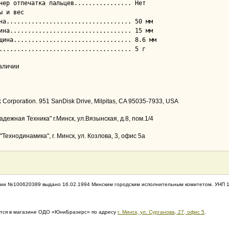
ы и вес

наличии
 Corporation. 951 SanDisk Drive, Milpitas, CA 95035-7933, USA
дежная Техника" г.Минск, ул.Вязынская, д.8, пом.1/4
Технодинамика", г. Минск, ул. Козлова, 3, офис 5а
ии №100620389 выдано 16.02.1994 Минским городским исполнительным комитетом. УНП 
дится в магазине ОДО «ЮниБразерс» по адресу
г. Минск, ул. Сурганова, 27, офис 5
.