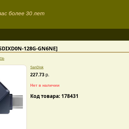
ас более 30 лет
 [SDIXD0N-128G-GN6NE]
8Gb
SanDisk
227.73
р.
Нет в наличии
Код товара: 178431