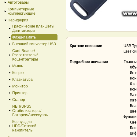
Автотовары
Компьютерные
комплектующие
Периферия
Графические планшеты,
Дигитайзеры
Флэш-память
Внешний винчестер USB
Краткое описание
USB Typ
Card Reader/
цвет с
Разветвители/
Коцентраторы
Подробное описание
Главны
Мышь
   Объем................................... 128 ГБ

Коврик
   Интерфейс............................... USB 3.2 Gen 1 Type-C/Lightning (5 Гбит/сек)

   Конструкция............................. с колпачком

Клавиатура
   Отличительность дизайна................. Нет

Монитор
   Компактный дизайн....................... Нет

Принтер
   Материал корпуса........................ металл

Сканер
   Материал колпачка....................... пластик

   Влаго/пылезащита, ударопрочность........ Нет

ИБП(UPS)/
Стабилизаторы/
   Цвет корпуса............................ синий

Батареи/Аксессуары
Функци
Корпус для
   Светодиодный индикатор.................. Нет

HDD/Cетевой
   Блокировка записи....................... Нет

накопитель
   Шифрование (аппаратное)................. Нет
