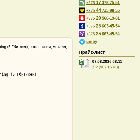
17
378-75-51
+375
44
735-98-55
+375
29
566-19-81
+375
25
663-45-54
+375
25
663-45-54
+375
uniby
ng (5 Гбит/сек), с колпачком, металл,
Прайс-лист
07.08.2026 08:11
ZIP (902.16 KB)