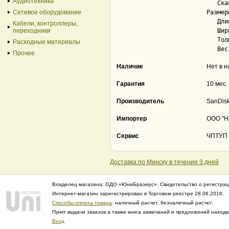
Аудиотехника
   Сканер отпечатка пальцев................ Нет

Сетевое оборудование
Размер
   Длина................................... 50 мм

Кабели, контроллеры,
переходники
   Ширина.................................. 15 мм

   Толщина................................. 8.6 мм

Расходные материалы
Прочее
Наличие
Нет в 
Гарантия
10 мес.
Производитель
SanDisk
Импортер
ООО "На
Сервис
ЧПТУП "
Доставка по Минску в течение 3 дней
Владелец магазина: ОДО «ЮниБразерс». Свидетельство о регистрац
Интернет-магазин зарегистрирован в Торговом реестре 28.06.2016.
Способы оплаты товара
: наличный расчет, безналичный расчет.
Пункт выдачи заказов а также книга замечаний и предложений нахо
Вход