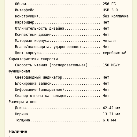
   Объем................................... 256 ГБ

   Интерфейс............................... USB 3.0

   Конструкция............................. без колпачка

   Картридер............................... Нет

   Отличительность дизайна................. Нет

   Компактный дизайн....................... Нет

   Материал корпуса........................ металл

   Влаго/пылезащита, ударопрочность........ Нет

   Цвет корпуса............................ серебристый

Характеристики скорости

   Скорость чтения (последовательная)...... 150 МБ/с

Функционал

   Светодиодный индикатор.................. Нет

   Блокировка записи....................... Нет

   Шифрование (аппаратное)................. Нет

   Сканер отпечатка пальцев................ Нет

Размеры и вес

   Длина................................... 42.42 мм

   Ширина.................................. 13.21 мм

Наличие