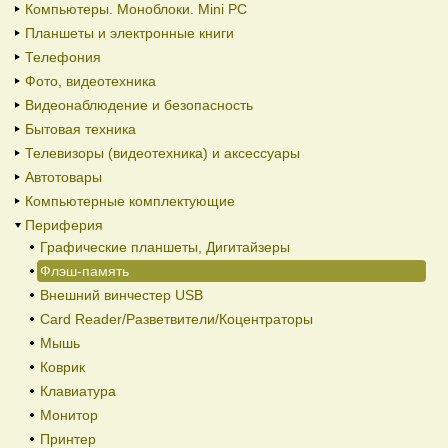
Компьютеры. Моноблоки. Mini PC
Планшеты и электронные книги
Телефония
Фото, видеотехника
Видеонаблюдение и безопасность
Бытовая техника
Телевизоры (видеотехника) и аксессуары
Автотовары
Компьютерные комплектующие
Периферия
Графические планшеты, Дигитайзеры
Флэш-память
Внешний винчестер USB
Card Reader/Разветвители/Коцентраторы
Мышь
Коврик
Клавиатура
Монитор
Принтер