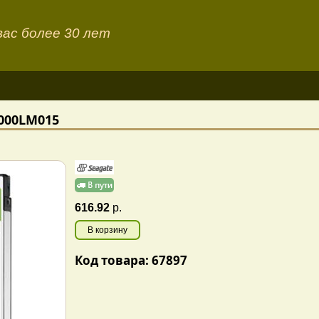
ас более 30 лет
2000LM015
616.92
р.
В корзину
Код товара: 67897