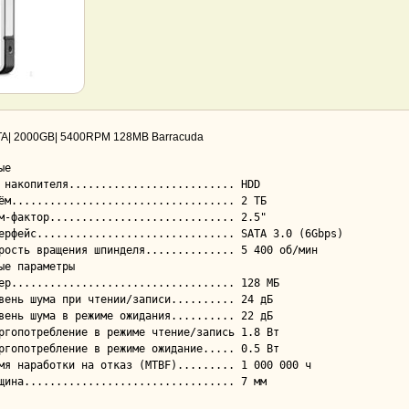
ATA| 2000GB| 5400RPM 128MB Barracuda
е

ые параметры
