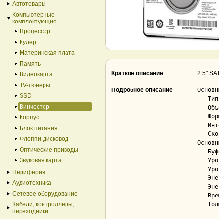
Автотовары
Компьютерные
комплектующие
Процессор
Кулер
Материнская плата
Память
Краткое описание
2.5" S
Видеокарта
TV-тюнеры
Подробное описание
Основны
SSD
   Тип накопителя.......................... HDD

Винчестер
   Объём................................... 2 ТБ

   Форм-фактор............................. 2.5"

Корпус
   Интерфейс............................... SATA 3.0 (6Gbps)

Блок питания
   Скорость вращения шпинделя.............. 5 400 об/мин

Флоппи-дисковод
Основн
Оптические приводы
   Буфер................................... 128 МБ

Звуковая карта
   Уровень шума при чтении/записи.......... 24 дБ

   Уровень шума в режиме ожидания.......... 22 дБ

Периферия
   Энергопотребление в режиме чтение/запись 1.8 Вт

Аудиотехника
   Энергопотребление в режиме ожидание..... 0.5 Вт

Сетевое оборудование
   Время наработки на отказ (МТBF)......... 1 000 000 ч

Кабели, контроллеры,
переходники