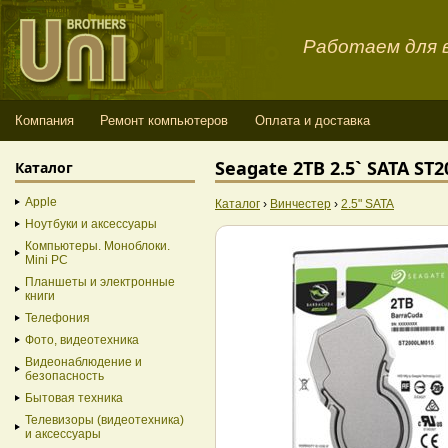
Работаем для в
Компания
Ремонт компьютеров
Оплата и доставка
Seagate 2TB 2.5` SATA ST
Каталог
Apple
Каталог
›
Винчестер
›
2.5" SATA
Ноутбуки и аксессуары
Компьютеры. Моноблоки.
Mini PC
Планшеты и электронные
книги
Телефония
Фото, видеотехника
Видеонаблюдение и
безопасность
Бытовая техника
Телевизоры (видеотехника)
и аксессуары