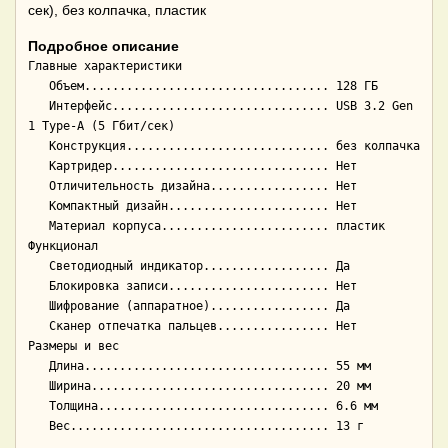
сек), без колпачка, пластик
Подробное описание
Главные характеристики

   Объем................................... 128 ГБ

   Интерфейс............................... USB 3.2 Gen 
1 Type-A (5 Гбит/сек)

   Конструкция............................. без колпачка

   Картридер............................... Нет

   Отличительность дизайна................. Нет

   Компактный дизайн....................... Нет

   Материал корпуса........................ пластик

Функционал

   Светодиодный индикатор.................. Да

   Блокировка записи....................... Нет

   Шифрование (аппаратное)................. Да

   Сканер отпечатка пальцев................ Нет

Размеры и вес

   Длина................................... 55 мм

   Ширина.................................. 20 мм

   Толщина................................. 6.6 мм
