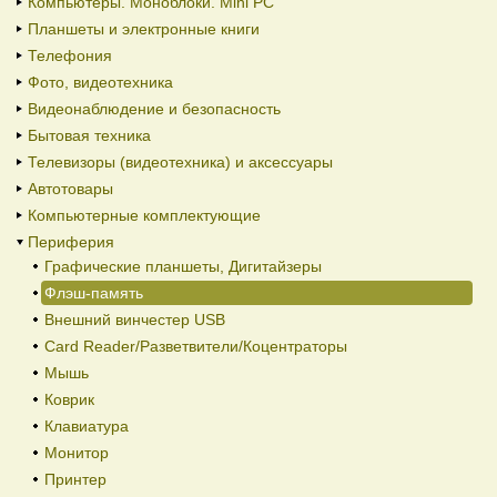
Компьютеры. Моноблоки. Mini PC
Планшеты и электронные книги
Телефония
Фото, видеотехника
Видеонаблюдение и безопасность
Бытовая техника
Телевизоры (видеотехника) и аксессуары
Автотовары
Компьютерные комплектующие
Периферия
Графические планшеты, Дигитайзеры
Флэш-память
Внешний винчестер USB
Card Reader/Разветвители/Коцентраторы
Мышь
Коврик
Клавиатура
Монитор
Принтер