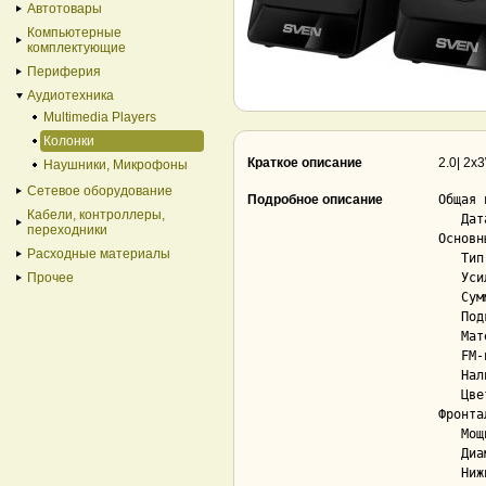
Автотовары
Компьютерные
комплектующие
Периферия
Аудиотехника
Multimedia Players
Колонки
Краткое описание
2.0| 2x
Наушники, Микрофоны
Сетевое оборудование
Подробное описание
Общая 
Кабели, контроллеры,
   Дата выхода на рынок.................... 2017 г.

переходники
Основны
Расходные материалы
   Тип..................................... 2.0

Прочее
   Усилитель............................... встроенный

   Суммарная максимальная мощность......... 6 Вт

   Подключение колонок через USB........... Нет

   Материал корпуса колонок................ пластик

   FM-приёмник............................. Нет

   Наличие экрана.......................... Нет

   Цвет.................................... черный

Фронта
   Мощность................................ 3 Вт

   Диаметр широкополосного динамика........ 45 мм

   Нижняя граница част. диапазона.......... 100 Гц
