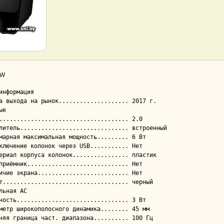
3W
информация

е

льная АС
