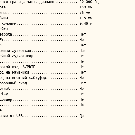
ейсы


