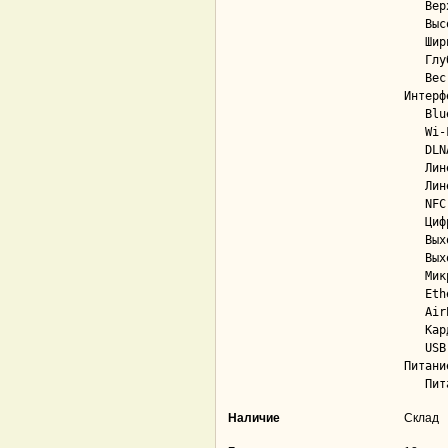
   Верхняя граница част. диапазона......... 20 000 Гц

   Высота.................................. 150 мм

   Ширина.................................. 76 мм

   Глубина................................. 115 мм

   Вес колонки............................. 0.46 кг

Интерф
   Bluetooth............................... Нет

   Wi-Fi................................... Нет

   DLNA.................................... Нет

   Линейный аудиовход...................... Да; 1

   Линейный аудиовыход..................... Нет

   NFC..................................... Нет

   Цифровой вход S/PDIF.................... Нет

   Выход на наушники....................... Нет

   Выход на внешний сабвуфер............... Нет

   Микрофонный вход........................ Нет

   Ethernet................................ Нет

   AirPlay................................. Нет

   Кардридер............................... Нет

   USB..................................... Нет

Питание
Наличие
Склад