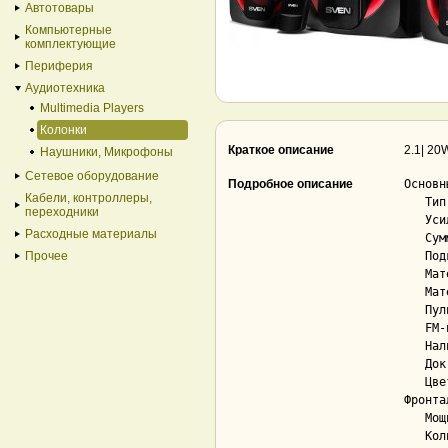
Автотовары
Компьютерные
комплектующие
Периферия
Аудиотехника
Multimedia Players
Колонки
Краткое описание
2.1| 2
Наушники, Микрофоны
Сетевое оборудование
Подробное описание
Основны
Кабели, контроллеры,
   Тип..................................... 2.1

переходники
   Усилитель............................... встроенный

Расходные материалы
   Суммарная максимальная мощность......... 40 Вт

Прочее
   Подключение колонок через USB........... Да

   Материал корпуса колонок................ МДФ

   Материал корпуса сабвуфера.............. МДФ

   Пульт ДУ................................ Да

   FM-приёмник............................. Да

   Наличие экрана.......................... Да

   Док-порт для устройств Apple............ Нет

   Цвет.................................... черный

Фронта
   Мощность................................ 10 Вт

   Количество динамиков.................... 1
