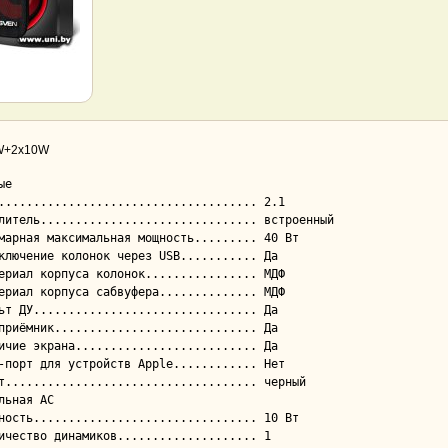
0W+2x10W
е

льная АС
