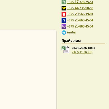
17
378-75-51
+375
44
735-98-55
+375
29
566-19-81
+375
25
663-45-54
+375
25
663-45-54
+375
uniby
Прайс-лист
05.08.2026 18:11
ZIP (911.76 KB)