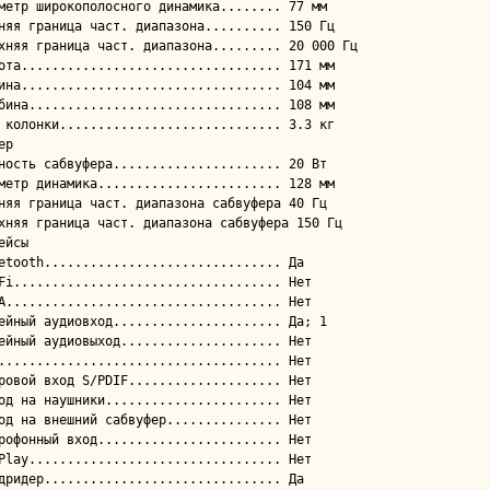
р

ейсы
