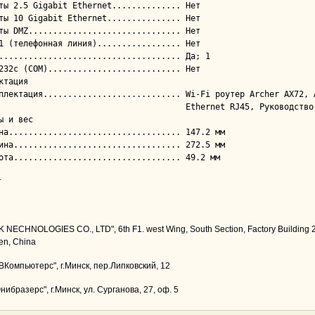
ктация

                               Ethernet RJ45, Руководство по быстрой настройке

ы и вес

т
K NECHNOLOGIES CO., LTD", 6th F1. west Wing, South Section, Factory Building 
en, China
Компьютерс", г.Минск, пер.Липковский, 12
ибразерс", г.Минск, ул. Сурганова, 27, оф. 5