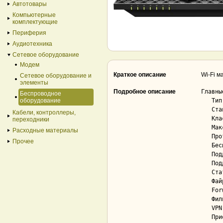
Автотовары
Компьютерные
комплектующие
Периферия
Аудиотехника
Сетевое оборудование
Модем
Краткое описание
Wi-Fi м
Сетевое оборудование и
элементы
Подробное описание
Главны
Беспроводное
оборудование
   Тип..................................... Wi-Fi роутер

   Стандарты беспроводной связи............ 802.11ax (Wi-Fi 6)

Кабели, контроллеры,
   Класс скорости Wi-Fi.................... 5378 Mbps

переходники
   Максимальная скорость 802.11ax.......... 4804 Mbps

Расходные материалы
   Протоколы безопасности беспроводной сети WPA, WPA2-PSK, WPA3-PSK

Прочее
   Бесшовный Wi-Fi-роуминг................. Да

   Поддержка сотовой связи................. Нет

   Поддерживаемые виды интернет-соединений. Static IP, Dynamic IP, PPPoE, L2TP, PPTP

   Статическая маршрутизация............... Да

   Файрвол (Межсетевой экран).............. Да; SPI

   Forwarding (Проброс портов)............. Да; Virtual Server, DMZ host, ALG, Port Triggering

   Фильтрация трафика...................... Да

   VPN..................................... Да; сервер PPTP, сервер OpenVPN

   Приоритизация трафика (QoS)............. Да
