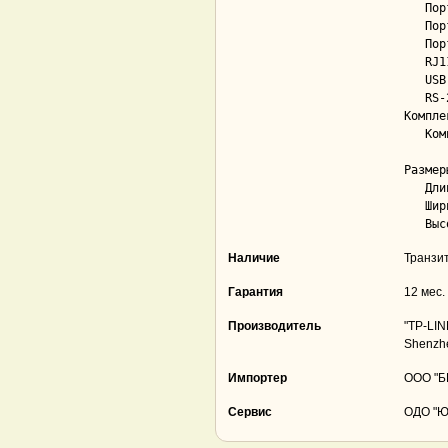
   Порты 2.5 Gigabit Ethernet.............. Нет

   Порты 10 Gigabit Ethernet............... Нет

   Порты DMZ............................... Нет

   RJ11 (телефонная линия)................. Нет

   USB..................................... Да; 1

   RS-232c (COM)........................... Нет

Компле
   Комплектация............................ Wi-Fi роутер Archer AX72, Адаптер питания, Кабель

             
Размер
   Длина................................... 147.2 мм

   Ширина.................................. 272.5 мм

Наличие
Транзи
Гарантия
12 мес.
Производитель
"TP-LIN
Shenzh
Импортер
ООО "БВ
Сервис
ОДО "Юн