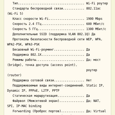
   Тип..................................... Wi-Fi роутер

   Стандарты беспроводной связи............ 802.11ac 
(Wi-Fi 5)

   Класс скорости Wi-Fi.................... 1900 Mbps

   Скорость 2.4 ГГц........................ 600 Мбит/с

   Скорость 5 ГГц.......................... 1300 Мбит/с

   Дополнительные SSID (поддержка VLAN 802.1Q) Да

   Протоколы безопасности беспроводной сети WEP, WPA, 
WPA2-PSK, WPA3-PSK

   Бесшовный Wi-Fi-роуминг................. Да

   Поддержка 802.1X........................ Да

   Режимы работы........................... Да; мост 
(bridge), точка доступа (access point),

                                            роутер 
(router)

   Поддержка сотовой связи................. Нет

   Поддерживаемые виды интернет-соединений. Static IP, 
Dynamic IP, PPPoE, L2TP, PPTP

   Статическая маршрутизация............... Да

   Файрвол (Межсетевой экран).............. Да; NAT, 
SPI, IP-MAC binding

   Forwarding (Проброс портов)............. Да; Virtual 