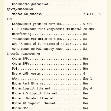
   Количество диапазонов................... 
двухдиапазонный

   Частотный диапазон...................... 2.4 ГГц, 5 
ГГц

   Коэффициент усиления антенны............ 5 dBi

   EIRP (эквивалентная излучаемая мощность) 20 dBm

   Beamforming............................. Да

   Управление мощностью антенны............ Да

   WPS (Кнопка Wi-Fi Protected Setup)...... Да

   Фильтрация по МАС-адресу клиента........ Да

Способы подключения

   Слоты SFP............................... Нет

   Слоты SFP+.............................. Нет

   PoE..................................... Нет

   Всего LAN-портов........................ 4

   WAN..................................... Да; 1

   Порты Fast Ethernet..................... Нет

   Порты Gigabit Ethernet.................. Да; 4

   Порты 2.5 Gigabit Ethernet.............. Нет

   Порты 5 Gigabit Ethernet................ Нет

   Порты 10 Gigabit Ethernet............... Нет

   Порты DMZ............................... Нет
