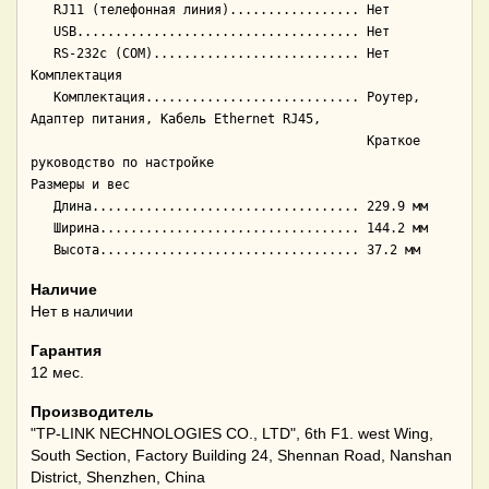
   RJ11 (телефонная линия)................. Нет

   USB..................................... Нет

   RS-232c (COM)........................... Нет

Комплектация

   Комплектация............................ Роутер, 
Адаптер питания, Кабель Ethernet RJ45,

                                            Краткое 
руководство по настройке

Размеры и вес

   Длина................................... 229.9 мм

   Ширина.................................. 144.2 мм

Наличие
Нет в наличии
Гарантия
12 мес.
Производитель
"TP-LINK NECHNOLOGIES CO., LTD", 6th F1. west Wing,
South Section, Factory Building 24, Shennan Road, Nanshan
District, Shenzhen, China