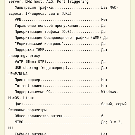
Server, DMZ host, ALG, Port Triggering

   Фильтрация трафика...................... Да; MAC-
адреса, IP-адреса, сайты (URL)

   VPN..................................... Нет

   Управление полосой пропускания.......... Да

   Приоритизация трафика (QoS)............. Да

   Приоритизация беспроводного трафика (WMM) Да

   "Родительский контроль"................. Да

   Поддержка IGMP.......................... Да; 
snooping, proxy

   VoIP (Шлюз SIP)......................... Да

   USB sharing (медиасервер)............... Да; 
UPnP/DLNA

   Принт-сервер............................ Нет

   Torrent-клиент.......................... Нет

   Поддерживаемые ОС....................... Windows, 
MacOS, Linux

   Цвет.................................... белый, серый

Основные параметры

   Общее количество антенн................. 6

   MIMO.................................... Да; 3 x 3, 
MU

   Съёмная антенна......................... Нет
