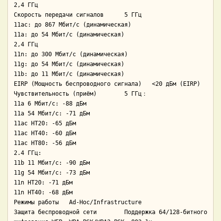
2,4 ГГц

Скороcть передачи сигналов	5 ГГц

11ac: до 867 Мбит/с (динамическая)

11a: до 54 Мбит/с (динамическая)

2,4 ГГц

11n: до 300 Мбит/с (динамическая)

11g: до 54 Мбит/с (динамическая)

11b: до 11 Мбит/с (динамическая)

EIRP (Мощность беспроводного сигнала)	<20 дБм (EIRP)

Чувствительность (приём)	5 ГГц：

11a 6 Мбит/с: -88 дБм

11a 54 Мбит/с: -71 дБм

11ac HT20: -65 дБм

11ac HT40: -60 дБм

11ac HT80: -56 дБм

2.4 ГГц:

11b 11 Мбит/с: -90 дБм

11g 54 Мбит/с: -73 дБм

11n HT20: -71 дБм

11n HT40: -68 дБм

Режимы работы	Ad-Hoc/Infrastructure

Защита беспроводной сети	Поддержка 64/128-битного 