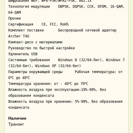
шифрования WEP, WPA-PSK/WPA2-PSK, 802.1x

Технология модуляции	DBPSK, DQPSK, CCK, OFDM, 16-QAM, 
64-QAM

Прочее

Сертификация	CE, FCC, RoHS

Комплект поставки	Беспроводной сетевой адаптер 
Archer T4U

Компакт-диск с материалами

Руководство по быстрой настройке

Удлинитель USB

Системные требования	Windows 8 (32/64-бит), Windows 7 
(32/64-бит), Windows XP (32/64-бит)

Параметры окружающей среды	Рабочая температура: от 
0℃ до 40℃

Температура хранения: от - 40℃ до 70℃

Влажность воздуха при эксплуатации:10%-90%, без 
образования конденсата

Влажность воздуха при хранении: 5%-90%, без образования 
конденсата
Наличие
Транзит