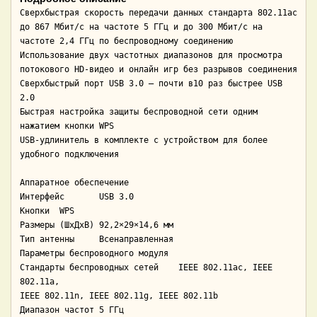
Сверхбыстрая скорость передачи данных стандарта 802.11ac 
до 867 Мбит/с на частоте 5 ГГц и до 300 Мбит/с на 
частоте 2,4 ГГц по беспроводному соединению

Использование двух частотных диапазонов для просмотра 
потокового HD-видео и онлайн игр без разрывов соединения

Сверхбыстрый порт USB 3.0 — почти в10 раз быстрее USB 
2.0

Быстрая настройка защиты беспроводной сети одним 
нажатием кнопки WPS

USB-удлинитель в комплекте с устройством для более 
удобного подключения

Аппаратное обеспечение

Интерфейс	USB 3.0

Кнопки	WPS

Размеры (ШхДхВ)	92,2×29×14,6 мм

Тип антенны	Всенаправленная

Параметры беспроводного модуля

Стандарты беспроводных сетей	IEEE 802.11ac, IEEE 
802.11a,

IEEE 802.11n, IEEE 802.11g, IEEE 802.11b

Диапазон частот	5 ГГц
