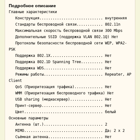
Подробное описание
Главные характеристики

   Конструкция............................. внутренняя

   Стандарты беспроводной связи............ 802.11n

   Максимальная скорость беспроводной связи 300 Mbps

   Дополнительные SSID (поддержка VLAN 802.1Q) Нет

   Протоколы безопасности беспроводной сети WEP, WPA2-
PSK

   Поддержка 802.1X........................ Нет

   Поддержка 802.1D Spanning Tree.......... Нет

   Поддержка WDS........................... Нет

   Режимы работы........................... Repeater, AP 
Client

   QoS (Приоритезация трафика)............. Нет

   WMM (Приоритезация беспроводного трафика) Нет

   USB sharing (медиасервер)............... Нет

   Принт-сервер............................ Нет

   Цвет.................................... белый

Основные параметры

   Антенна (шт.)........................... 2

   MIMO.................................... Да; 2 x 2

   Съёмная антенна......................... Нет
