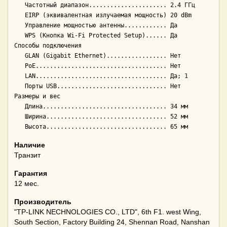
   Частотный диапазон...................... 2.4 ГГц

   EIRP (эквивалентная излучаемая мощность) 20 dBm

   Управление мощностью антенны............ Да

   WPS (Кнопка Wi-Fi Protected Setup)...... Да

Способы подключения

   GLAN (Gigabit Ethernet)................. Нет

   PoE..................................... Нет

   LAN..................................... Да; 1

   Порты USB............................... Нет

Размеры и вес

   Длина................................... 34 мм

   Ширина.................................. 52 мм

Наличие
Транзит
Гарантия
12 мес.
Производитель
"TP-LINK NECHNOLOGIES CO., LTD", 6th F1. west Wing,
South Section, Factory Building 24, Shennan Road, Nanshan