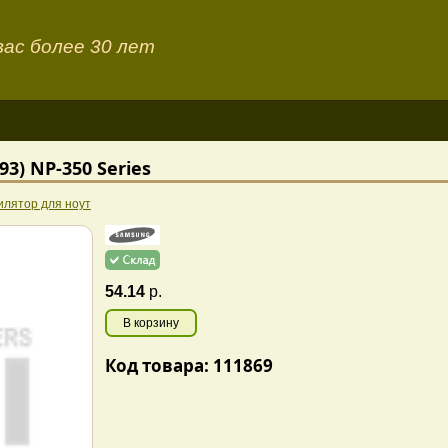
ас более 30 лет
3) NP-350 Series
илятор для ноут
54.14
р.
В корзину
Код товара: 111869