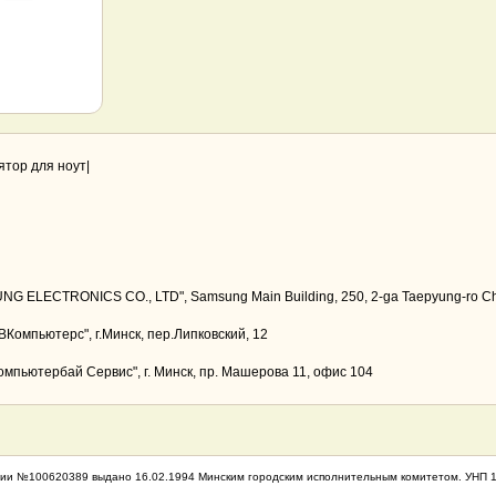
тор для ноут|
G ELECTRONICS CO., LTD", Samsung Main Building, 250, 2-ga Taepyung-ro Ch
Компьютерс", г.Минск, пер.Липковский, 12
мпьютербай Сервис", г. Минск, пр. Машерова 11, офис 104
ии №100620389 выдано 16.02.1994 Минским городским исполнительным комитетом. УНП 