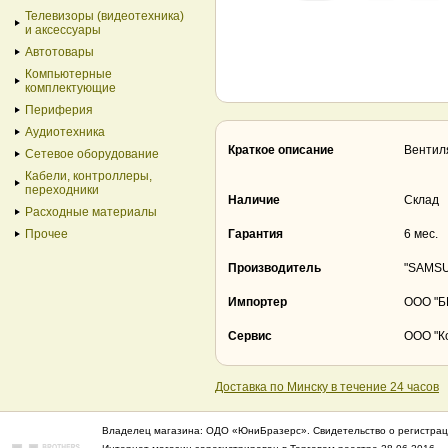
Телевизоры (видеотехника)
и аксессуары
Автотовары
Компьютерные
комплектующие
Периферия
Аудиотехника
Краткое описание
Вентиля
Сетевое оборудование
Кабели, контроллеры,
переходники
Наличие
Склад
Расходные материалы
Прочее
Гарантия
6 мес.
Производитель
"SAMSUN
Импортер
ООО "БВ
Сервис
ООО "Ко
Доставка по Минску в течение 24 часов
Владелец магазина: ОДО «ЮниБразерс». Свидетельство о регистрац