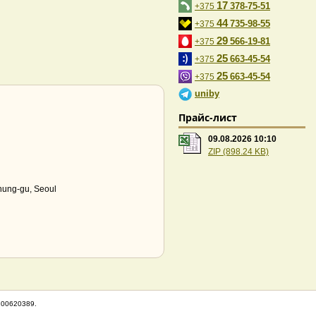
17
378-75-51
+375
44
735-98-55
+375
29
566-19-81
+375
25
663-45-54
+375
25
663-45-54
+375
uniby
Прайс-лист
09.08.2026 10:10
ZIP (898.24 KB)
ung-gu, Seoul
100620389.