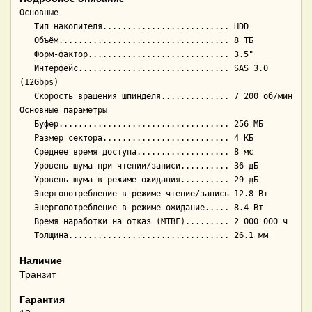
Основные

   Тип накопителя.......................... HDD

   Объём................................... 8 ТБ

   Форм-фактор............................. 3.5"

   Интерфейс............................... SAS 3.0 
(12Gbps)

   Скорость вращения шпинделя.............. 7 200 об/мин

Основные параметры

   Буфер................................... 256 МБ

   Размер сектора.......................... 4 КБ

   Среднее время доступа................... 8 мс

   Уровень шума при чтении/записи.......... 36 дБ

   Уровень шума в режиме ожидания.......... 29 дБ

   Энергопотребление в режиме чтение/запись 12.8 Вт

   Энергопотребление в режиме ожидание..... 8.4 Вт

   Время наработки на отказ (МТBF)......... 2 000 000 ч

Наличие
Транзит
Гарантия