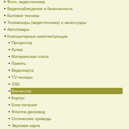
Фото, видеотехника
Видеонаблюдение и безопасность
Бытовая техника
Телевизоры (видеотехника) и аксессуары
Автотовары
Компьютерные комплектующие
Процессор
Кулер
Материнская плата
Память
Видеокарта
TV-тюнеры
SSD
Винчестер
Корпус
Блок питания
Флоппи-дисковод
Оптические приводы
Звуковая карта