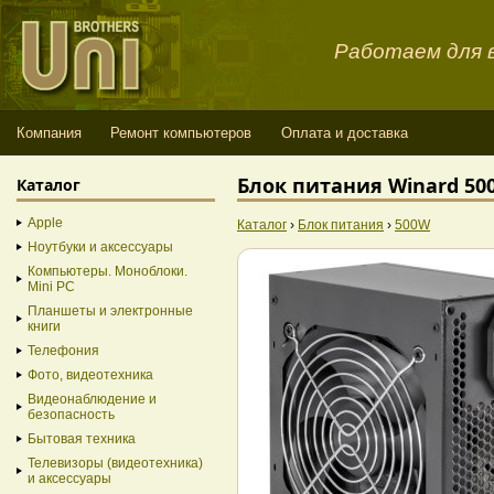
Работаем для в
Компания
Ремонт компьютеров
Оплата и доставка
Блок питания Winard 50
Каталог
Apple
Каталог
›
Блок питания
›
500W
Ноутбуки и аксессуары
Компьютеры. Моноблоки.
Mini PC
Планшеты и электронные
книги
Телефония
Фото, видеотехника
Видеонаблюдение и
безопасность
Бытовая техника
Телевизоры (видеотехника)
и аксессуары