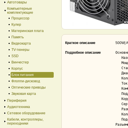
Автотовары
Компьютерные
комплектующие
Процессор
Кулер
Материнская плата
Память
Краткое описание
500W| A
Видеокарта
TV-тюнеры
Подробное описание
Основн
SSD
   Назначение.............................. стандартный

Винчестер
   Мощность................................ 500 Вт

   Стандарт блока питания.................. ATX12V 2.2

Корпус
   Диапазон входного напряжения сети....... 230

Блок питания
   Количество отдельных линий +12V......... 2

Флоппи-дисковод
   Ток по линии (max) +12V................. 14 А

Оптические приводы
   Комбинированная нагрузка по +12V........ 340 Вт

Звуковая карта
   Поддержка SLI/CrossFireX................ Нет

   Коррекция фактора мощности (PFC)........ Нет

Периферия
   Сертификат 80 PLUS...................... Нет

Аудиотехника
   Размер вентилятора блока питания........ 120 мм

Сетевое оборудование
   Количество вентиляторов................. 1

Кабели, контроллеры,
   Подсветка вентилятора................... Нет

переходники
Разъем