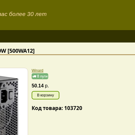
ас более 30 лет
0W [500WA12]
Winard
50.14
р.
В корзину
Код товара: 103720