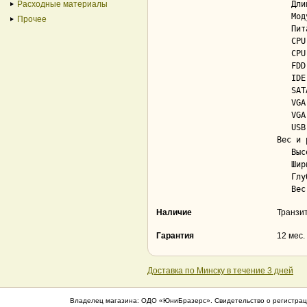
Расходные материалы
   Длина кабеля питания.................... 0.3 м

   Модульное подключение кабелей питания... Нет

Прочее
   Питание материнской платы............... 20 + 4 pin

   CPU 4 pin............................... Да; 1

   CPU 8 pin............................... Нет

   FDD 4 pin............................... Да; 1

   IDE 4 pin............................... Да; 4

   SATA.................................... Да; 2

   VGA 6 pin............................... Нет

   VGA 8 pin............................... Нет

   USB Power............................... Нет

Вес и 
   Высота.................................. 86 мм

   Ширина.................................. 150 мм

   Глубина................................. 140 мм

Наличие
Транзи
Гарантия
12 мес.
Доставка по Минску в течение 3 дней
Владелец магазина: ОДО «ЮниБразерс». Свидетельство о регистрац