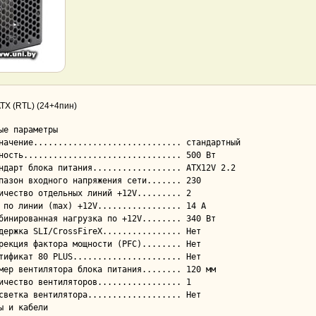
TX (RTL) (24+4пин)
ые параметры

ы и кабели
