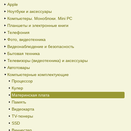
Apple
Ноутбуки и аксессуары
Компьютеры. Моноблоки. Mini PC
Планшеты и электронные книги
Телефония
Фото, видеотехника
Видеонаблюдение и безопасность
Бытовая техника
Телевизоры (видеотехника) и аксессуары
Автотовары
Компьютерные комплектующие
Процессор
Кулер
Материнская плата
Память
Видеокарта
TV-тюнеры
SSD
Винчестер