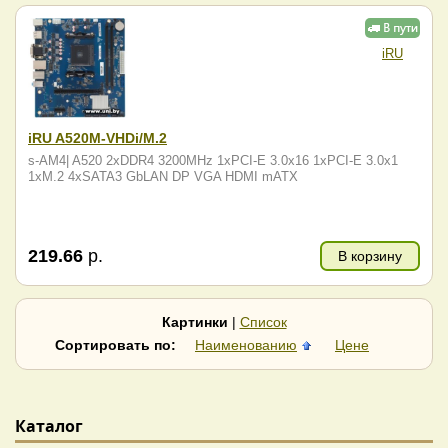
iRU
iRU A520M-VHDi/M.2
s-AM4| A520 2xDDR4 3200MHz 1xPCI-E 3.0x16 1xPCI-E 3.0x1
1xM.2 4xSATA3 GbLAN DP VGA HDMI mATX
219.66
р.
В корзину
Картинки
|
Список
Сортировать по:
Наименованию
Цене
Каталог