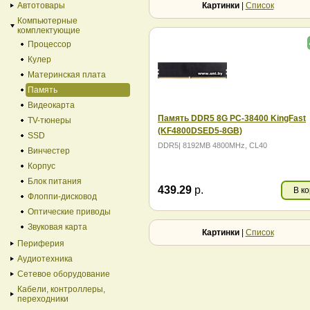
Автотовары
Картинки
|
Список
Компьютерные
комплектующие
Процессор
Кулер
Материнская плата
Память
Видеокарта
Память DDR5 8G PC-38400 KingFast
TV-тюнеры
(KF4800DSED5-8GB)
SSD
DDR5| 8192MB 4800MHz, CL40
Винчестер
Корпус
Блок питания
439.29
р.
В к
Флоппи-дисковод
Оптические приводы
Звуковая карта
Картинки
|
Список
Периферия
Аудиотехника
Сетевое оборудование
Кабели, контроллеры,
переходники