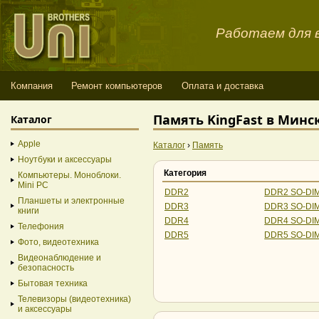
Работаем для в
Компания
Ремонт компьютеров
Оплата и доставка
Память KingFast в Минс
Каталог
Apple
Каталог
›
Память
Ноутбуки и аксессуары
Категория
Компьютеры. Моноблоки.
Mini PC
DDR2
DDR2 SO-DI
Планшеты и электронные
DDR3
DDR3 SO-DI
книги
DDR4
DDR4 SO-DI
Телефония
DDR5
DDR5 SO-DI
Фото, видеотехника
Видеонаблюдение и
безопасность
Бытовая техника
Телевизоры (видеотехника)
и аксессуары