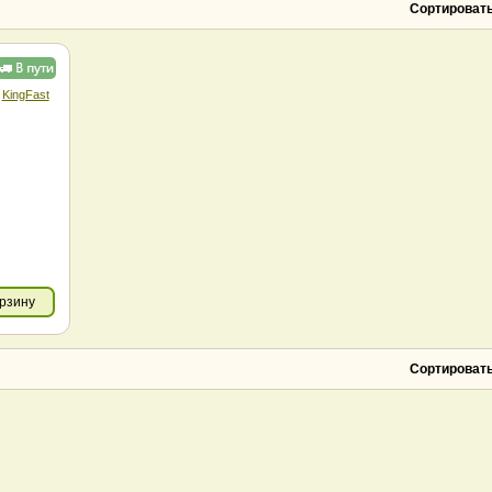
J-TEC
KingFast
Сортировать
KingSpec
Kingston
Micron
Netac
Patriot
PNY
QNAP
QUMO
KingFast
Ramaxel
Samsung
Team
TerraMaster
Компьютерные
ТМИ
комплектующие
орзину
Сортировать