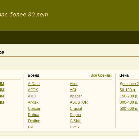
ас более 30 лет
ке
Бренд
Все бренды
Цена
MM
A-Data
Acer
Дешевле 2
MM
AFOX
AGI
50-100 р.
MM
AMD
Apacer
150-200 р.
MM
Arktek
ASUSTOR
300-400 р.
Corsair
Crucial
500-600 р.
Dahua
Digma
Foxline
G.Skill
HP
Hynix
HyperX
Infortrend