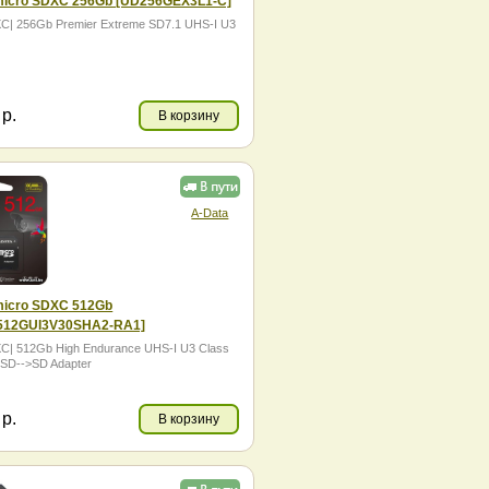
icro SDXC 256Gb [UD256GEX3L1-C]
C| 256Gb Premier Extreme SD7.1 UHS-I U3
7
р.
В корзину
A-Data
icro SDXC 512Gb
512GUI3V30SHA2-RA1]
C| 512Gb High Endurance UHS-I U3 Class
oSD-->SD Adapter
3
р.
В корзину