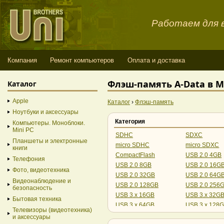
Работаем для в
Компания
Ремонт компьютеров
Оплата и доставка
Флэш-память A-Data в 
Каталог
Apple
Каталог
›
Флэш-память
Ноутбуки и аксессуары
Категория
Компьютеры. Моноблоки.
Mini PC
SDHC
SDXC
Планшеты и электронные
micro SDHC
micro SDXC
книги
CompactFlash
USB 2.0 4GB
Телефония
USB 2.0 8GB
USB 2.0 16G
Фото, видеотехника
USB 2.0 32GB
USB 2.0 64G
Видеонаблюдение и
USB 2.0 128GB
USB 2.0 256
безопасность
USB 3.x 16GB
USB 3.x 32G
Бытовая техника
USB 3.x 64GB
USB 3.x 128
Телевизоры (видеотехника)
USB 3.x 256GB
USB 3.x 512
и аксессуары