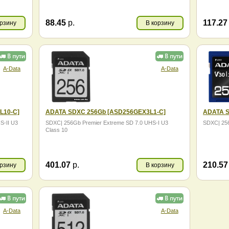
88.45
р.
117.2
орзину
В корзину
A-Data
A-Data
L10-C]
ADATA SDXC 256Gb [ASD256GEX3L1-C]
ADATA S
S-II U3
SDXC| 256Gb Premier Extreme SD 7.0 UHS-I U3
SDXC| 256
Class 10
401.07
р.
210.5
орзину
В корзину
A-Data
A-Data