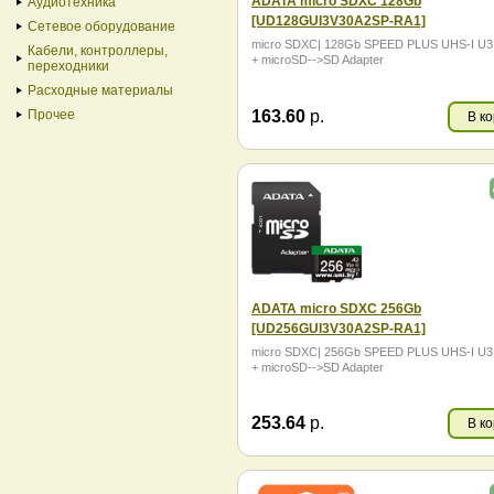
ADATA micro SDXC 128Gb
Аудиотехника
[UD128GUI3V30A2SP-RA1]
Сетевое оборудование
micro SDXC| 128Gb SPEED PLUS UHS-I U3 
Кабели, контроллеры,
+ microSD-->SD Adapter
переходники
Расходные материалы
163.60
р.
Прочее
В к
ADATA micro SDXC 256Gb
[UD256GUI3V30A2SP-RA1]
micro SDXC| 256Gb SPEED PLUS UHS-I U3 
+ microSD-->SD Adapter
253.64
р.
В к