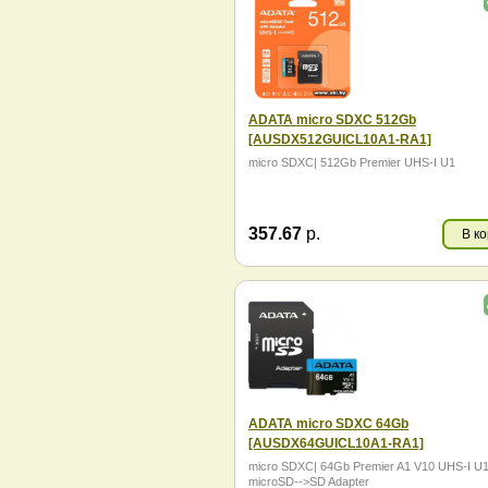
ADATA micro SDXC 512Gb
[AUSDX512GUICL10A1-RA1]
micro SDXC| 512Gb Premier UHS-I U1
357.67
р.
В к
ADATA micro SDXC 64Gb
[AUSDX64GUICL10A1-RA1]
micro SDXC| 64Gb Premier A1 V10 UHS-I U1
microSD-->SD Adapter