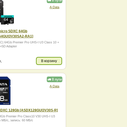
A-Data
icro SDXC 64Gb
64GUI3V30SA2-RA1]
C| 64Gb Premier Pro UHS-I U3 Class 10 +
>SD Adapter
.
В корзину
A-Data
DXC 128Gb [ASDX128GUI3V30S-R]
Gb Premier Pro Class10 V30 UHS-I U3
5 МБ/с, запись: 60 МБ/с