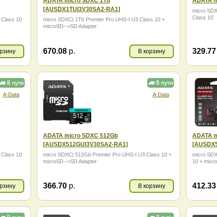
ADATA micro SDXC 1Tb
ADATA m
[AUSDX1TUI3V30SA2-RA1]
micro SDX
Class 10
Class 10
micro SDXC| 1Tb Premier Pro UHS-I U3 Class 10 +
microSD-->SD Adapter
670.08
р.
329.7
орзину
В корзину
A-Data
A-Data
ADATA micro SDXC 512Gb
ADATA m
[AUSDX512GUI3V30SA2-RA1]
[AUSDX
Class 10
micro SDXC| 512Gb Premier Pro UHS-I U3 Class 10 +
micro SDX
microSD-->SD Adapter
10 + micr
366.70
р.
412.3
орзину
В корзину