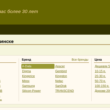
ас более 30 лет
Минске
Бренд
Все бренды
Цена
A-Data
Apacer
Дешевле 5
Digma
Gembird
10-15 р.
Kingprice
Kingston
20-30 р.
B
Mirex
Netac
50-70 р.
B
Samsung
SanDisk
100-150 р.
GB
Silicon-Power
TRANSCEND
Дороже 20
B
GB
GB