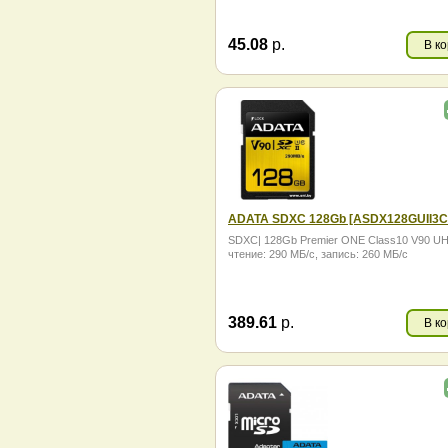
45.08
р.
В к
ADATA SDXC 128Gb [ASDX128GUII3C
SDXC| 128Gb Premier ONE Class10 V90 UH
чтение: 290 МБ/с, запись: 260 МБ/с
389.61
р.
В к