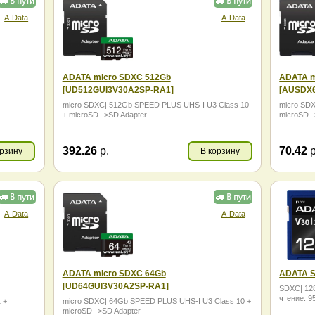
A-Data
A-Data
ADATA micro SDXC 512Gb
ADATA m
[UD512GUI3V30A2SP-RA1]
[AUSDX
micro SDXC| 512Gb SPEED PLUS UHS-I U3 Class 10
micro SDX
+ microSD-->SD Adapter
microSD--
392.26
р.
70.42
р
орзину
В корзину
A-Data
A-Data
ADATA micro SDXC 64Gb
ADATA S
[UD64GUI3V30A2SP-RA1]
SDXC| 128
чтение: 9
 +
micro SDXC| 64Gb SPEED PLUS UHS-I U3 Class 10 +
microSD-->SD Adapter