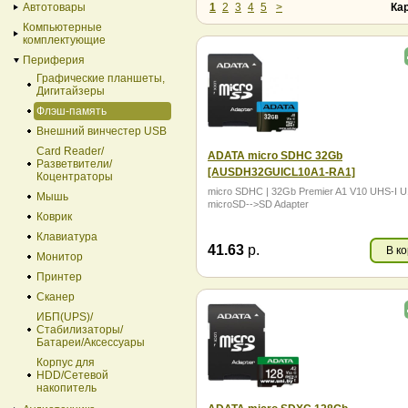
USB Type C 32Gb
USB Type C 
Автотовары
1
2
3
4
5
>
Ка
USB Type C 128Gb
USB Type C 
Компьютерные
комплектующие
Периферия
Графические планшеты,
Дигитайзеры
Флэш-память
Внешний винчестер USB
Card Reader/
ADATA micro SDHC 32Gb
Разветвители/
[AUSDH32GUICL10A1-RA1]
Коцентраторы
micro SDHC | 32Gb Premier A1 V10 UHS-I U
Мышь
microSD-->SD Adapter
Коврик
Клавиатура
41.63
р.
В к
Монитор
Принтер
Сканер
ИБП(UPS)/
Стабилизаторы/
Батареи/Аксессуары
Корпус для
HDD/Cетевой
накопитель