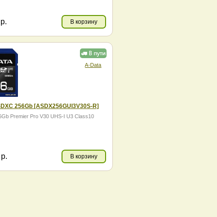
7
р.
В корзину
A-Data
DXC 256Gb [ASDX256GUI3V30S-R]
Gb Premier Pro V30 UHS-I U3 Class10
7
р.
В корзину