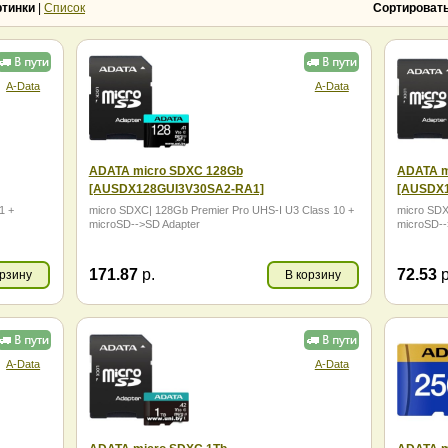
64Gb
ртинки
|
Список
Сортировать
256Gb
A-Data
A-Data
ADATA micro SDXC 128Gb
ADATA m
[AUSDX128GUI3V30SA2-RA1]
[AUSDX
1 +
micro SDXC| 128Gb Premier Pro UHS-I U3 Class 10 +
micro SDX
microSD-->SD Adapter
microSD--
171.87
р.
72.53
р
орзину
В корзину
A-Data
A-Data