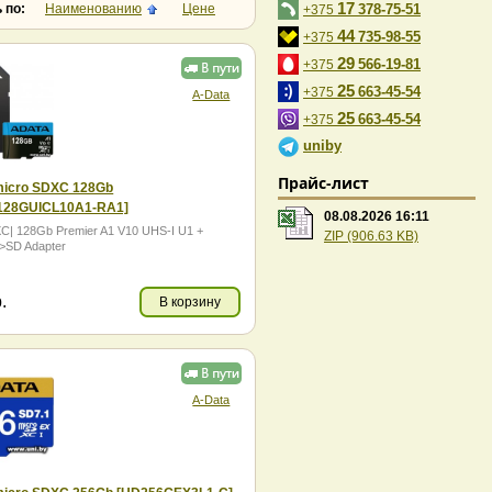
17
 по:
Наименованию
Цене
378-75-51
+375
44
735-98-55
+375
29
566-19-81
+375
25
663-45-54
+375
A-Data
25
663-45-54
+375
uniby
Прайс-лист
icro SDXC 128Gb
128GUICL10A1-RA1]
08.08.2026 16:11
C| 128Gb Premier A1 V10 UHS-I U1 +
ZIP (906.63 KB)
>SD Adapter
.
В корзину
A-Data