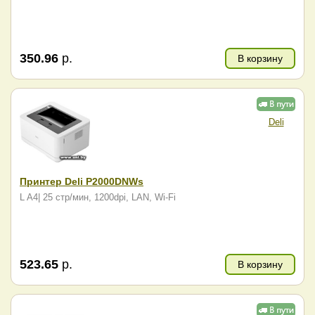
350.96
р.
В корзину
Deli
Принтер Deli P2000DNWs
L A4| 25 стр/мин, 1200dpi, LAN, Wi-Fi
523.65
р.
В корзину