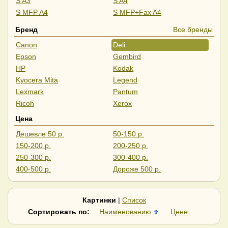
S A3
S A4
S MFP A4
S MFP+Fax A4
S MFP+Fax A3
L A3
Бренд
Все бренды
Copier
3D принтеры и аксессуары
Canon
Deli
Epson
Gembird
HP
Kodak
Kyocera Mita
Legend
Lexmark
Pantum
Ricoh
Xerox
Цена
Дешевле 50 р.
50-150 р.
150-200 р.
200-250 р.
250-300 р.
300-400 р.
400-500 р.
Дороже 500 р.
Картинки
|
Список
Сортировать по:
Наименованию
Цене