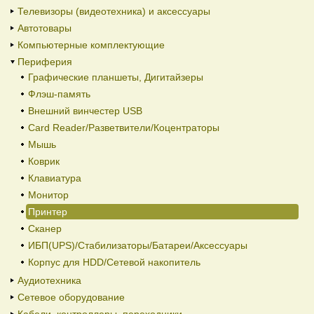
Телевизоры (видеотехника) и аксессуары
Автотовары
Компьютерные комплектующие
Периферия
Графические планшеты, Дигитайзеры
Флэш-память
Внешний винчестер USB
Card Reader/Разветвители/Коцентраторы
Мышь
Коврик
Клавиатура
Монитор
Принтер
Сканер
ИБП(UPS)/Стабилизаторы/Батареи/Аксессуары
Корпус для HDD/Cетевой накопитель
Аудиотехника
Сетевое оборудование