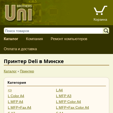
Корзина
Каталог
Компания
Ремонт компьютеров
Оплата и доставка
Принтер Deli в Минске
Каталог
›
Принтер
Категория
<>
L A4
L Color A4
L MFP A3
L MFP A4
L MFP Color A4
L MFP+Fax A4
L MFP+Fax Color A4