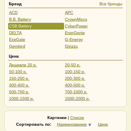
Бренд
Все бренды
ACD
APC
B.B. Battery
CrownMicro
CSB Battery
CyberPower
DELTA
EnerGenie
ExeGate
G-Energy
Gembird
Ginzzu
Ippon
Kiper
Цена
Marsriva
Ortea
Дешевле 20 р.
20-50 р.
Orvaldi
Powercom
50-100 р.
100-150 р.
PowerMan
Security Force
150-200 р.
200-300 р.
SmartWatt
SVC
300-400 р.
400-500 р.
Sven
Systeme Electric
500-700 р.
700-1000 р.
Ventura
Winner
1000-1500 р.
1500-2000 р.
Yellow
Zubr
Дороже 2000 р.
Импульс
Сайбер Электро
Связь Инжиниринг
Штиль
Картинки
|
Список
Сортировать по:
Наименованию
Цене