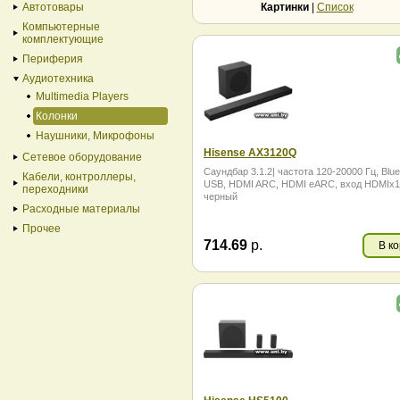
Автотовары
Картинки
|
Список
Компьютерные
комплектующие
Периферия
Аудиотехника
Multimedia Players
Колонки
Наушники, Микрофоны
Hisense AX3120Q
Сетевое оборудование
Саундбар 3.1.2| частота 120-20000 Гц, Blue
Кабели, контроллеры,
USB, HDMI ARC, HDMI eARC, вход HDMIx1
переходники
черный
Расходные материалы
Прочее
714.69
р.
В к