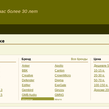
ас более 30 лет
ке
Бренд
Все бренды
Цена
0
Anker
Apollo
Дешевле 5
1
BBK
Canton
10-15 р.
1
Creative
CrownMicro
20-30 р.
Defender
Digma
50-70 р.
1
Edifier
ExeGate
100-150 р.
.3
Gembird
Ginzzu
Дороже 20
.5
GMB Audio
GMNG
Hisense
Hoco
Hyundai
Jabra