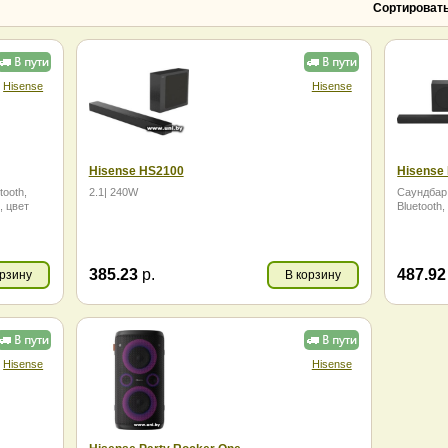
JBL
LG
Сортировать
Logitech
Marshall
MEG
Microlab
Oklick
QCY
Redragon
Samsung
Hisense
Hisense
Sber
Supra
Sven
TCL
Tronsmart
Vipe
Xiaomi
Оклик
Hisense HS2100
Hisense
Триколор
Урал
tooth,
2.1| 240W
Саундбар 
Яндекс
, цвет
Bluetooth
385.23
р.
487.9
орзину
В корзину
Hisense
Hisense