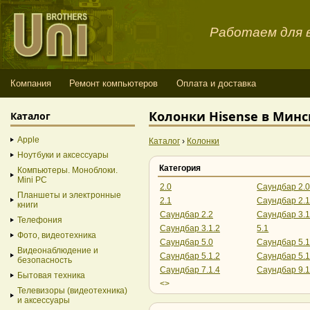
Работаем для в
Компания
Ремонт компьютеров
Оплата и доставка
Колонки Hisense в Минс
Каталог
Apple
Каталог
›
Колонки
Ноутбуки и аксессуары
Категория
Компьютеры. Моноблоки.
Mini PC
2.0
Саундбар 2.
Планшеты и электронные
2.1
Саундбар 2.
книги
Саундбар 2.2
Саундбар 3.
Телефония
Саундбар 3.1.2
5.1
Фото, видеотехника
Саундбар 5.0
Саундбар 5.
Видеонаблюдение и
Саундбар 5.1.2
Саундбар 5.1
безопасность
Саундбар 7.1.4
Саундбар 9.1
Бытовая техника
<>
Телевизоры (видеотехника)
и аксессуары