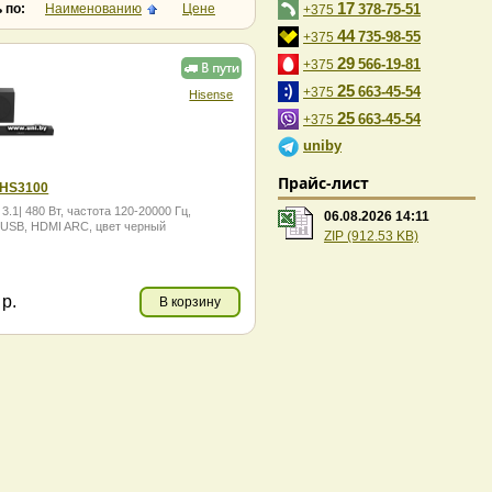
17
 по:
Наименованию
Цене
378-75-51
+375
44
735-98-55
+375
29
566-19-81
+375
25
663-45-54
+375
Hisense
25
663-45-54
+375
uniby
Прайс-лист
 HS3100
3.1| 480 Вт, частота 120-20000 Гц,
06.08.2026 14:11
, USB, HDMI ARC, цвет черный
ZIP (912.53 KB)
2
р.
В корзину