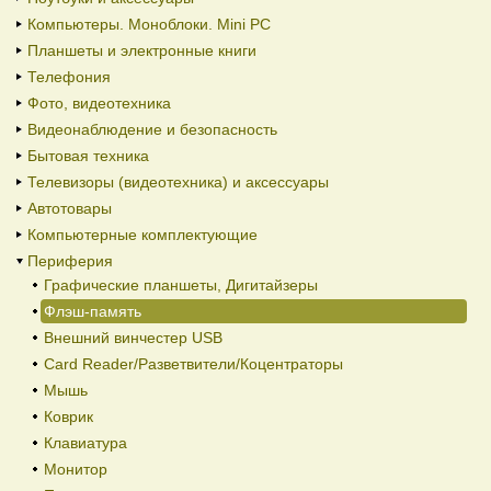
Компьютеры. Моноблоки. Mini PC
Планшеты и электронные книги
Телефония
Фото, видеотехника
Видеонаблюдение и безопасность
Бытовая техника
Телевизоры (видеотехника) и аксессуары
Автотовары
Компьютерные комплектующие
Периферия
Графические планшеты, Дигитайзеры
Флэш-память
Внешний винчестер USB
Card Reader/Разветвители/Коцентраторы
Мышь
Коврик
Клавиатура
Монитор