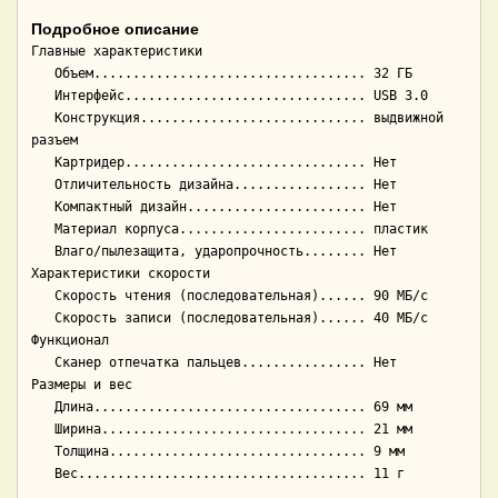
Подробное описание
Главные характеристики

   Объем................................... 32 ГБ

   Интерфейс............................... USB 3.0

   Конструкция............................. выдвижной 
разъем

   Картридер............................... Нет

   Отличительность дизайна................. Нет

   Компактный дизайн....................... Нет

   Материал корпуса........................ пластик

   Влаго/пылезащита, ударопрочность........ Нет

Характеристики скорости

   Скорость чтения (последовательная)...... 90 МБ/с

   Скорость записи (последовательная)...... 40 МБ/с

Функционал

   Сканер отпечатка пальцев................ Нет

Размеры и вес

   Длина................................... 69 мм

   Ширина.................................. 21 мм

   Толщина................................. 9 мм
