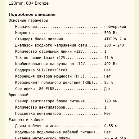
120mm, 80+ Bronze
Подробное описание
Основные параметры

   Назначение.............................. геймерский

   Мощность................................ 500 Вт

   Стандарт блока питания.................. ATX12V 2.4

   Диапазон входного напряжения сети....... 200 — 240

   Количество отдельных линий +12V......... 1

   Ток по линии (max) +12V................. 41 А

   Комбинированная нагрузка по +12V........ 492 Вт

   Поддержка SLI/CrossFireX................ Нет

   Коррекция фактора мощности (PFC)........ Нет

   Коэффициент полезного действия (КПД).... 85 %

   Сертификат 80 PLUS...................... Да; 
бронзовый

   Размер вентилятора блока питания........ 120 мм

   Количество вентиляторов................. 1

   Подсветка вентилятора................... Нет

Разъемы и кабели

   Длина кабеля питания.................... 0.55 м

   Модульное подключение кабелей питания... Нет

   Питание материнской платы............... 20 + 4 pin
