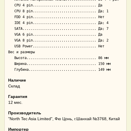
   CPU 4 pin............................... Да

   CPU 8 pin............................... Да; 1

   FDD 4 pin............................... Нет

   IDE 4 pin............................... Да; 4

   SATA.................................... Да; 7

   VGA 6 pin............................... Да

   VGA 8 pin............................... Да; 2

   USB Power............................... Нет

Вес и размеры

   Высота.................................. 86 мм

   Ширина.................................. 150 мм

Наличие
Склад
Гарантия
12 мес.
Производитель
"North Tec Asia Limited", Фю Цонь, г.Шанхай №3768, Китай
Импортер