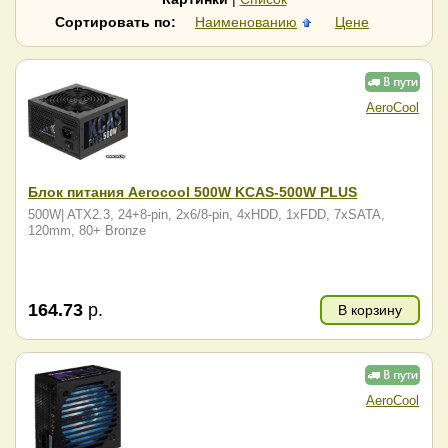
QDION
R-Senda
Сортировать по:
Наименованию
Цене
Raskat
Sama
Seasonic
SilverStone
Super Flower
SuperPower
Thermaltake
Winard
AeroCool
Zalman
Компьютерные
комплектующие
Блок питания Aerocool 500W KCAS-500W PLUS
500W| ATX2.3, 24+8-pin, 2x6/8-pin, 4xHDD, 1xFDD, 7xSATA,
120mm, 80+ Bronze
164.73
р.
В корзину
AeroCool