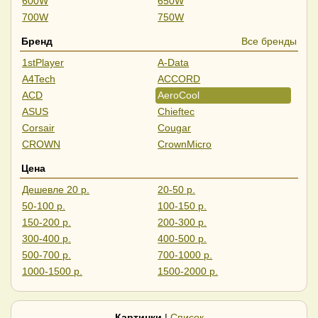
600W
650W
700W
750W
800W
850W
Бренд
Все бренды
900W
1000W
1stPlayer
A-Data
1050W
1200W
A4Tech
ACCORD
1250W
1300W
ACD
AeroCool
1350W
1650W
ASUS
Chieftec
Блок серверный
1600W
Corsair
Cougar
2000W
CROWN
CrownMicro
DeepCool
Digma
Цена
ExeGate
Formula
Дешевле 20 р.
20-50 р.
FSP
GameMax
50-100 р.
100-150 р.
Gigabyte
Ginzzu
150-200 р.
200-300 р.
Gooxi
HP
300-400 р.
400-500 р.
Kingprice
Lian Li
500-700 р.
700-1000 р.
Montech
MSI
1000-1500 р.
1500-2000 р.
N-Tech
Ocypus
Дороже 2000 р.
PCCooler
Phanteks
Powercase
PowerMan
Картинки
|
Список