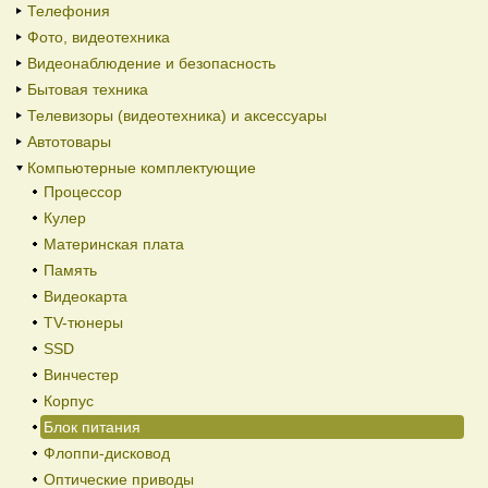
Телефония
Фото, видеотехника
Видеонаблюдение и безопасность
Бытовая техника
Телевизоры (видеотехника) и аксессуары
Автотовары
Компьютерные комплектующие
Процессор
Кулер
Материнская плата
Память
Видеокарта
TV-тюнеры
SSD
Винчестер
Корпус
Блок питания
Флоппи-дисковод
Оптические приводы