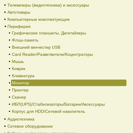
Телевизоры (видеотехника) и аксессуары
Автотовары
Компьютерные комплектующие
Периферия
Графические планшеты, Дигитайзеры
Флэш-память
Внешний винчестер USB
Card Reader/Разветвители/Коцентраторы
Мышь
Коврик
Клавиатура
Монитор
Принтер
Сканер
ИБП(UPS)/Стабилизаторы/Батареи/Аксессуары
Корпус для HDD/Cетевой накопитель
Аудиотехника
Сетевое оборудование