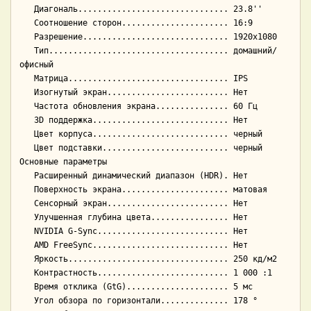
   Диагональ............................... 23.8''

   Соотношение сторон...................... 16:9

   Разрешение.............................. 1920x1080

   Тип..................................... домашний/
офисный

   Матрица................................. IPS

   Изогнутый экран......................... Нет

   Частота обновления экрана............... 60 Гц

   3D поддержка............................ Нет

   Цвет корпуса............................ черный

   Цвет подставки.......................... черный

Основные параметры

   Расширенный динамический диапазон (HDR). Нет

   Поверхность экрана...................... матовая

   Сенсорный экран......................... Нет

   Улучшенная глубина цвета................ Нет

   NVIDIA G-Sync........................... Нет

   AMD FreeSync............................ Нет

   Яркость................................. 250 кд/м2

   Контрастность........................... 1 000 :1

   Время отклика (GtG)..................... 5 мс

   Угол обзора по горизонтали.............. 178 °
