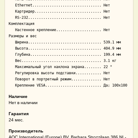
   Ethernet................................ Нет

   Картридер............................... Нет

   RS-232.................................. Нет

Комплектация

   Настенное крепление..................... Нет

Размеры и вес

   Ширина.................................. 539.1 мм

   Высота.................................. 404.9 мм

   Глубина................................. 199.4 мм

   Вес..................................... 3.1 кг

   Максимальный угол наклона экрана........ 22 °

   Регулировка высоты подставки............ Нет

   Поворот в портретный режим.............. Нет

Наличие
Нет в наличии
Гарантия
24 мес.
Производитель
AOC International (Europe) BV, Barbara Strozzilaan 386 NL-