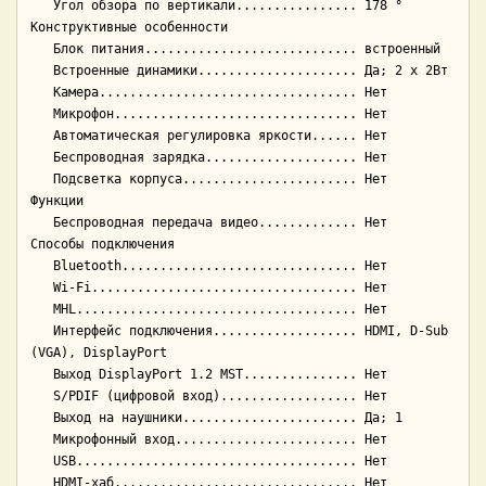
   Угол обзора по вертикали................ 178 °

Конструктивные особенности

   Блок питания............................ встроенный

   Встроенные динамики..................... Да; 2 x 2Вт

   Камера.................................. Нет

   Микрофон................................ Нет

   Автоматическая регулировка яркости...... Нет

   Беспроводная зарядка.................... Нет

   Подсветка корпуса....................... Нет

Функции

   Беспроводная передача видео............. Нет

Способы подключения

   Bluetooth............................... Нет

   Wi-Fi................................... Нет

   MHL..................................... Нет

   Интерфейс подключения................... HDMI, D-Sub 
(VGA), DisplayPort

   Выход DisplayPort 1.2 MST............... Нет

   S/PDIF (цифровой вход).................. Нет

   Выход на наушники....................... Да; 1

   Микрофонный вход........................ Нет

   USB..................................... Нет

   HDMI-хаб................................ Нет
