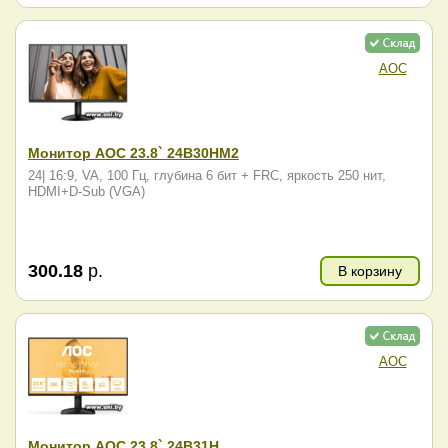
AOC
Монитор AOC 23.8` 24B30HM2
24| 16:9, VA, 100 Гц, глубина 6 бит + FRC, яркость 250 нит,
HDMI+D-Sub (VGA)
300.18
р.
В корзину
AOC
Монитор AOC 23.8` 24B31H