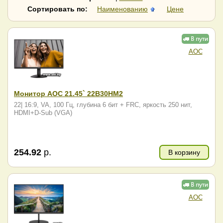
Samsung
SunWind
Сортировать по:
Наименованию
Цене
Vandor
ViewSonic
Xiaomi
Гравитон
AOC
Монитор AOC 21.45` 22B30HM2
22| 16:9, VA, 100 Гц, глубина 6 бит + FRC, яркость 250 нит,
HDMI+D-Sub (VGA)
254.92
р.
В корзину
AOC