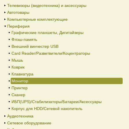
Телевизоры (видеотехника) и аксессуары
Автотовары
Компьютерные комплектующие
Периферия
Графические планшеты, Дигитайзеры
Флэш-память
Внешний винчестер USB
Card Reader/Разветвители/Коцентраторы
Мышь
Коврик
Клавиатура
Монитор
Принтер
Сканер
ИБП(UPS)/Стабилизаторы/Батареи/Аксессуары
Корпус для HDD/Cетевой накопитель
Аудиотехника
Сетевое оборудование