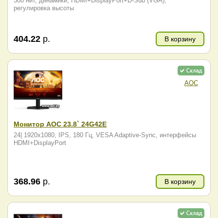
300 нит, динамики, HDMI+DisplayPort+D-Sub (VGA),
регулировка высоты
404.22
р.
В корзину
AOC
Монитор AOC 23.8` 24G42E
24| 1920x1080, IPS, 180 Гц, VESA Adaptive-Sync, интерфейсы
HDMI+DisplayPort
368.96
р.
В корзину