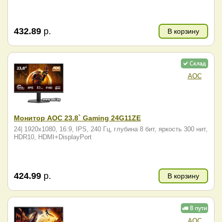
432.89
р.
В корзину
AOC
Монитор AOC 23.8` Gaming 24G11ZE
24| 1920x1080, 16:9, IPS, 240 Гц, глубина 8 бит, яркость 300 нит,
HDR10, HDMI+DisplayPort
424.99
р.
В корзину
AOC