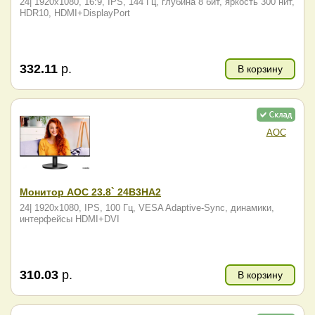
24| 1920x1080, 16:9, IPS, 144 Гц, глубина 8 бит, яркость 300 нит,
HDR10, HDMI+DisplayPort
332.11
р.
В корзину
AOC
Монитор AOC 23.8` 24B3HA2
24| 1920x1080, IPS, 100 Гц, VESA Adaptive-Sync, динамики,
интерфейсы HDMI+DVI
310.03
р.
В корзину