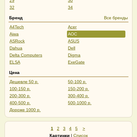
29
30
32
34
35
37
Бренд
Все бренды
39
40
A4Tech
Acer
43
45
Aiwa
AOC
49
55
ASRock
ASUS
57
Dahua
Dell
Delta Computers
Digma
ELSA
ExeGate
Gigabyte
GMNG
Цена
HAFF
HIPER
Дешевле 50 р.
50-100 р.
Hisense
Horizont
100-150 р.
150-200 р.
HP
iFlow
200-300 р.
300-400 р.
Iiyama
IRBIS
400-500 р.
500-1000 р.
Lenovo
LG
Дороже 1000 р.
LightCom
Lime
MSI
NPC
Philips
PINEBRO
1
2
3
4
5
>
Raskat
RDW Computers
Картинки
|
Список