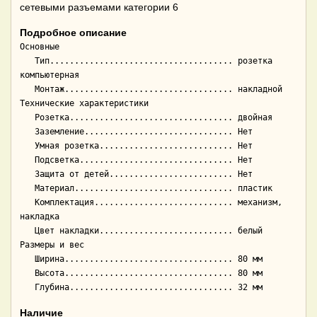
сетевыми разъемами категории 6
Подробное описание
Основные

   Тип..................................... розетка 
компьютерная

   Монтаж.................................. накладной

Технические характеристики

   Розетка................................. двойная

   Заземление.............................. Нет

   Умная розетка........................... Нет

   Подсветка............................... Нет

   Защита от детей......................... Нет

   Материал................................ пластик

   Комплектация............................ механизм, 
накладка

   Цвет накладки........................... белый

Размеры и вес

   Ширина.................................. 80 мм

   Высота.................................. 80 мм

Наличие