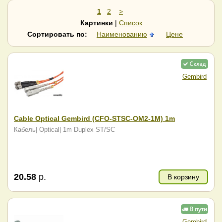
ITK
Keenetic
1
2
>
Lanmaster
Legrand
Картинки
|
Список
Lenovo
LR-Link
Сортировать по:
Наименованию
Цене
Mellanox
Mercusys
Mikrotik
Moxa
Netis
Origo
Osnovo
PLANET
Gembird
QNAP
Reyee
Ruijie Networks
Silicom
Skynet Cable
SNR
Cable Optical Gembird (CFO-STSC-OM2-1M) 1m
Supermicro
Synology
Tenda
Tiandy
Кабель| Optical| 1m Duplex ST/SC
TP-Link
TRASSIR
TWT
Ubiquiti
Ugreen
Uniview
Zyxel
20.58
р.
В корзину
Gembird