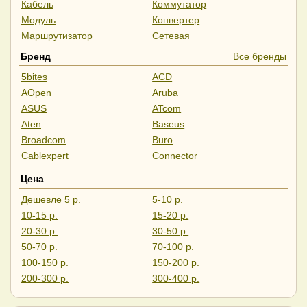
Кабель
Коммутатор
Модуль
Конвертер
Маршрутизатор
Сетевая
Бренд
Все бренды
5bites
ACD
AOpen
Aruba
ASUS
ATcom
Aten
Baseus
Broadcom
Buro
Cablexpert
Connector
CrownMicro
Cudy
Цена
D-Link
Dahua
Дешевле 5 р.
5-10 р.
Digitus
Digma
10-15 р.
15-20 р.
Edge-Core
ExeGate
20-30 р.
30-50 р.
Falcon Eye
Fortinet
50-70 р.
70-100 р.
Gembird
Generica
100-150 р.
150-200 р.
Hikvision
HP
200-300 р.
300-400 р.
Huawei
Intel
400-500 р.
Дороже 500 р.
iOpen
IP-COM