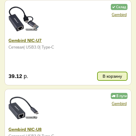
Gembird
Gembird NIC-U7
Сетевая| USB3.0| Type-C
39.12
р.
В корзину
Gembird
Gembird NIC-U8