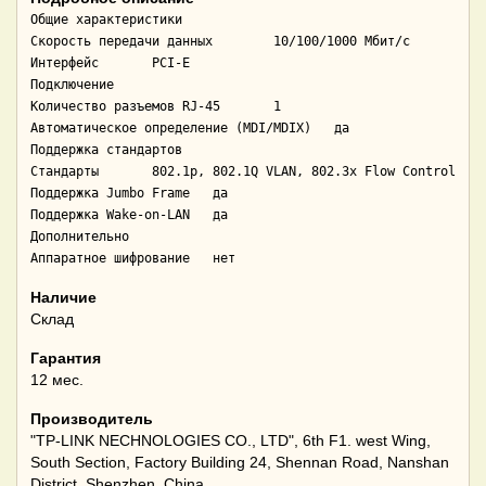
Общие характеристики

Скорость передачи данных	10/100/1000 Мбит/с

Интерфейс	PCI-E

Подключение

Количество разъемов RJ-45	1

Автоматическое определение (MDI/MDIX)	да

Поддержка стандартов

Стандарты	802.1p, 802.1Q VLAN, 802.3x Flow Control

Поддержка Jumbo Frame	да

Поддержка Wake-on-LAN	да

Дополнительно

Аппаратное шифрование	нет
Наличие
Склад
Гарантия
12 мес.
Производитель
"TP-LINK NECHNOLOGIES CO., LTD", 6th F1. west Wing,
South Section, Factory Building 24, Shennan Road, Nanshan
District, Shenzhen, China