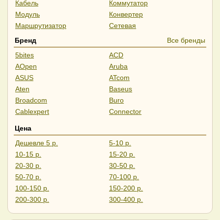
Кабель
Коммутатор
Модуль
Конвертер
Маршрутизатор
Сетевая
Бренд
Все бренды
5bites
ACD
AOpen
Aruba
ASUS
ATcom
Aten
Baseus
Broadcom
Buro
Cablexpert
Connector
CrownMicro
Cudy
Цена
D-Link
Dahua
Дешевле 5 р.
5-10 р.
Digitus
Digma
10-15 р.
15-20 р.
Edge-Core
ExeGate
20-30 р.
30-50 р.
Falcon Eye
Fortinet
50-70 р.
70-100 р.
Gembird
Generica
100-150 р.
150-200 р.
Hikvision
HP
200-300 р.
300-400 р.
Huawei
Intel
400-500 р.
Дороже 500 р.
iOpen
IP-COM