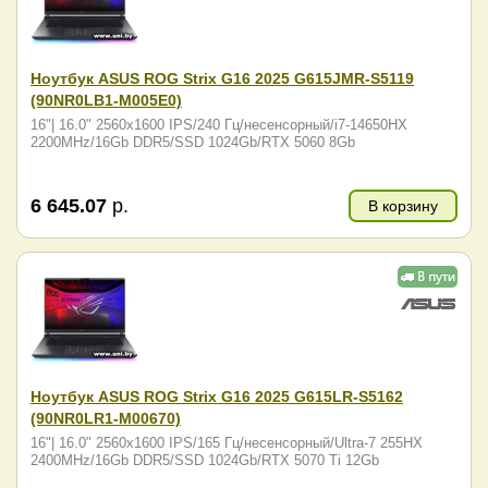
Ноутбук ASUS ROG Strix G16 2025 G615JMR-S5119
(90NR0LB1-M005E0)
16"| 16.0" 2560x1600 IPS/240 Гц/несенсорный/i7-14650HX
2200MHz/16Gb DDR5/SSD 1024Gb/RTX 5060 8Gb
6 645.07
р.
В корзину
Ноутбук ASUS ROG Strix G16 2025 G615LR-S5162
(90NR0LR1-M00670)
16"| 16.0" 2560x1600 IPS/165 Гц/несенсорный/Ultra-7 255HX
2400MHz/16Gb DDR5/SSD 1024Gb/RTX 5070 Ti 12Gb