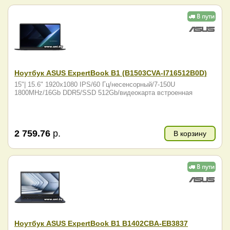
Ноутбук ASUS ExpertBook B1 (B1503CVA-I716512B0D)
15"| 15.6" 1920x1080 IPS/60 Гц/несенсорный/7-150U
1800MHz/16Gb DDR5/SSD 512Gb/видеокарта встроенная
2 759.76
р.
В корзину
Ноутбук ASUS ExpertBook B1 B1402CBA-EB3837