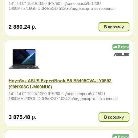
14"| 14.0" 1920x1080 IPS/60 Гц/сенсорный/5-120U
1400MHz/16Gb DDR4/SSD 512Gb/видеокарта встроенная
2 880.24
р.
В корзину
Ноутбук ASUS ExpertBook B5 B5405CVA-LY0592
(90NX08G1-M00NU0)
14"| 14.0" 1920x1200 IPS/60 Гц/несенсорный/7-150U
1800MHz/32Gb DDR5/SSD 1024Gb/видеокарта встроенная
3 875.48
р.
В корзину