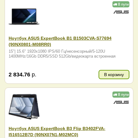
Ноутбук ASUS ExpertBook B1 B1503CVA-S77694
(90NX0801-M08RR0)
15"| 15.6" 1920x1080 IPS/60 Гц/несенсорный/5-120U
1400MHz/16Gb DDR5/SSD 512Gb/видеокарта встроенная
2 834.76
р.
В корзину
Ноутбук ASUS ExpertBook B3 Flip B3402FVA-
I516512B7D (90NX07N1-M02MC0)