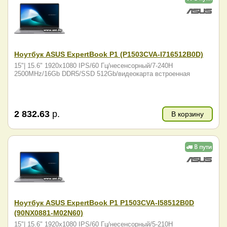
Ноутбук ASUS ExpertBook P1 (P1503CVA-I716512B0D)
15"| 15.6" 1920x1080 IPS/60 Гц/несенсорный/7-240H
2500MHz/16Gb DDR5/SSD 512Gb/видеокарта встроенная
2 832.63
р.
В корзину
Ноутбук ASUS ExpertBook P1 P1503CVA-I58512B0D
(90NX0881-M02N60)
15"| 15.6" 1920x1080 IPS/60 Гц/несенсорный/5-210H