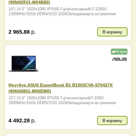
(90NX05V1-M04B80)
14"| 14.0" 1920x1080 IPS/60 Гц/несенсорный/i7-1255U
1300MHz/32Gb DDR4/SSD 1024Gb/видеокарта встроенная
2 965.88
р.
В корзину
Ноутбук ASUS ExpertBook B1 B1503CVA-S70427X
(90NX0801-M00EW0)
15"| 15.6" 1920x1080 IPS/60 Гц/несенсорный/7-150U
1800MHz/16Gb DDR5/SSD 1024Gb/видеокарта встроенная
4 492.28
р.
В корзину