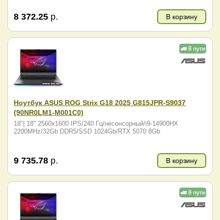
8 372.25
р.
В корзину
Ноутбук ASUS ROG Strix G18 2025 G815JPR-S9037
(90NR0LM1-M001C0)
18"| 18" 2560x1600 IPS/240 Гц/несенсорный/i9-14900HX
2200MHz/32Gb DDR5/SSD 1024Gb/RTX 5070 8Gb
9 735.78
р.
В корзину