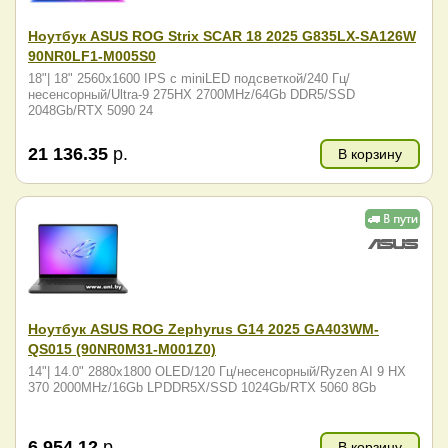
Ноутбук ASUS ROG Strix SCAR 18 2025 G835LX-SA126W
90NR0LF1-M005S0
18"| 18" 2560x1600 IPS с miniLED подсветкой/240 Гц/
несенсорный/Ultra-9 275HX 2700MHz/64Gb DDR5/SSD
2048Gb/RTX 5090 24
21 136.35
р.
В корзину
Ноутбук ASUS ROG Zephyrus G14 2025 GA403WM-
QS015 (90NR0M31-M001Z0)
14"| 14.0" 2880x1800 OLED/120 Гц/несенсорный/Ryzen AI 9 HX
370 2000MHz/16Gb LPDDR5X/SSD 1024Gb/RTX 5060 8Gb
6 954.12
р.
В корзину