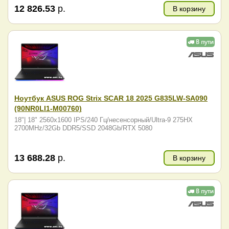
12 826.53
р.
В корзину
Ноутбук ASUS ROG Strix SCAR 18 2025 G835LW-SA090
(90NR0LI1-M00760)
18"| 18" 2560x1600 IPS/240 Гц/несенсорный/Ultra-9 275HX
2700MHz/32Gb DDR5/SSD 2048Gb/RTX 5080
13 688.28
р.
В корзину