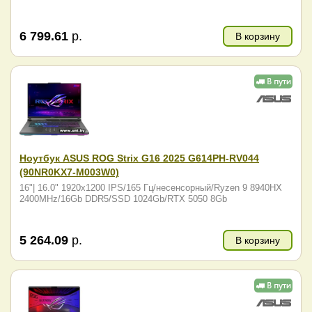
6 799.61
р.
В корзину
Ноутбук ASUS ROG Strix G16 2025 G614PH-RV044
(90NR0KX7-M003W0)
16"| 16.0" 1920x1200 IPS/165 Гц/несенсорный/Ryzen 9 8940HX
2400MHz/16Gb DDR5/SSD 1024Gb/RTX 5050 8Gb
5 264.09
р.
В корзину