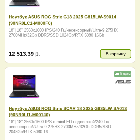
Ноутбук ASUS ROG Strix G18 2025 G815LW-S9014
(90NR0LC1-M000F0)
18"| 18" 2560x1600 IPS/240 Гц/несенсорный/Ultra-9 275HX
2700MHz/32Gb DDR5/SSD 1024Gb/RTX 5080 16Gb
12 513.39
р.
В корзину
Ноутбук ASUS ROG Strix SCAR 18 2025 G835LW-SA013
(90NR0LI1-M00140)
18"| 18" 2560x1600 IPS с miniLED подсветкой/240 Гц/
несенсорный/Ultra-9 275HX 2700MHz/32Gb DDR5/SSD
2048Gb/RTX 5080 16