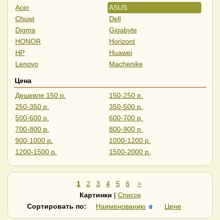
Acer
ASUS
Chuwi
Dell
Digma
Gigabyte
HONOR
Horizont
HP
Huawei
Lenovo
Machenike
Maibenben
MSI
Цена
Samsung
Tecno
Дешевле 150 р.
150-250 р.
Ноутбуки, компьютеры,
250-350 р.
350-500 р.
мониторы
500-600 р.
600-700 р.
700-800 р.
800-900 р.
900-1000 р.
1000-1200 р.
1200-1500 р.
1500-2000 р.
Дороже 2000 р.
1
2
3
4
5
6
>
Картинки
|
Список
Сортировать по:
Наименованию
Цене