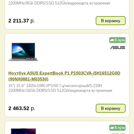
2200MHz/8Gb DDR5/SSD 512Gb/видеокарта встроенная
2 211.37
р.
В корзину
Ноутбук ASUS ExpertBook P1 P1503CVA-i5H16512G0D
(90NX0881-M03530)
15"| 15.6" 1920x1080 IPS/60 Гц/несенсорный/5-210H
2200MHz/16Gb DDR5/SSD 512Gb/видеокарта встроенная
2 463.52
р.
В корзину