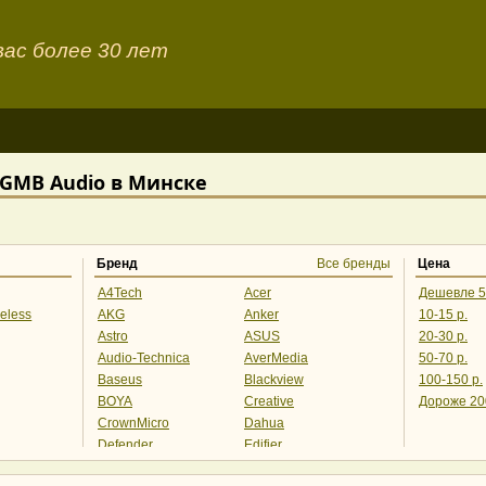
ас более 30 лет
GMB Audio в Минске
Бренд
Все бренды
Цена
A4Tech
Acer
Дешевле 5
eless
AKG
Anker
10-15 р.
Astro
ASUS
20-30 р.
Audio-Technica
AverMedia
50-70 р.
Baseus
Blackview
100-150 р.
BOYA
Creative
Дороже 20
CrownMicro
Dahua
Defender
Edifier
Ednet
Epos