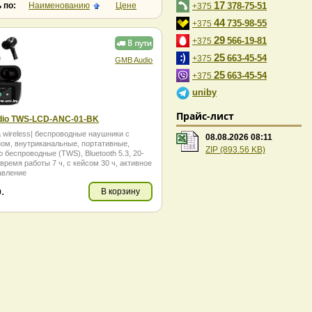
17
 по:
Наименованию
Цене
378-75-51
+375
44
735-98-55
+375
29
566-19-81
+375
25
663-45-54
+375
GMB Audio
25
663-45-54
+375
uniby
Прайс-лист
io TWS-LCD-ANC-01-BK
 wireless| беспроводные наушники с
08.08.2026 08:11
ом, внутриканальные, портативные,
ZIP (893.56 KB)
 беспроводные (TWS), Bluetooth 5.3, 20-
 время работы 7 ч, с кейсом 30 ч, активное
авление
.
В корзину