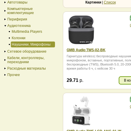
Автотовары
Картинки
|
Список
Компьютерные
комплектующие
Периферия
Аудиотехника
Multimedia Players
Колонки
Наушники, Микрофоны
GMB Audio TWS-02-BK
Сетевое оборудование
Гарнитура wireless| беспроводные наушни
Кабели, контроллеры,
микрофоном, вставные, портативные, пол
переходники
беспроводные (TWS), Bluetooth 5.0, 20-200
Расходные материалы
время работы 6 ч, с кейсом 30 ч
Прочее
29.71
р.
В к