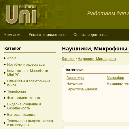
Работаем для в
Компания
Ремонт компьютеров
Оплата и доставка
Наушники, Микрофоны 
Каталог
Apple
Каталог
›
Наушники, Микрофоны
Ноутбуки и аксессуары
Категория
Компьютеры. Моноблоки.
Mini PC
Гарнитура
Микрофон
Планшеты и электронные
Наушники
Наушники wir
книги
Гарнитура wireless
Телефония
Фото, видеотехника
Видеонаблюдение и
безопасность
Бытовая техника
Телевизоры (видеотехника)
и аксессуары