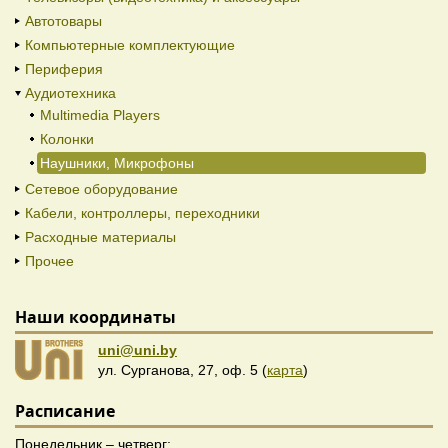
Автотовары
Компьютерные комплектующие
Периферия
Аудиотехника
Multimedia Players
Колонки
Наушники, Микрофоны
Сетевое оборудование
Кабели, контроллеры, переходники
Расходные материалы
Прочее
Наши координаты
uni@uni.by
ул. Сурганова, 27, оф. 5 (
карта
)
Расписание
Понедельник – четверг: