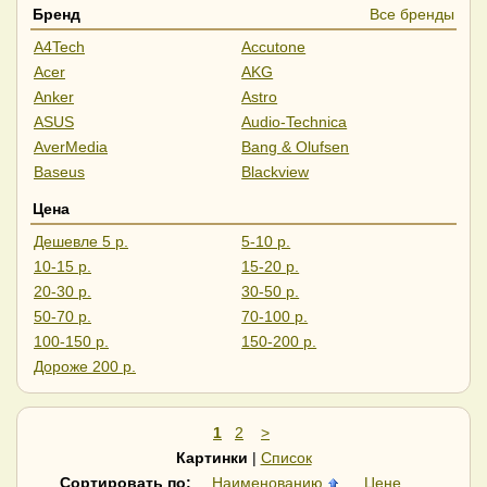
Бренд
Все бренды
A4Tech
Accutone
Acer
AKG
Anker
Astro
ASUS
Audio-Technica
AverMedia
Bang & Olufsen
Baseus
Blackview
BOYA
CMF
Цена
Creative
CrownMicro
Дешевле 5 р.
5-10 р.
Dahua
Defender
10-15 р.
15-20 р.
Edifier
Ednet
20-30 р.
30-50 р.
Epos
ExeGate
50-70 р.
70-100 р.
Fanvil
FIFINE
100-150 р.
150-200 р.
FiiO
Gembird
Дороже 200 р.
Genesis
Geozon
Ginzzu
GMB Audio
GMNG
Havit
1
2
>
Haylou
Hoco
Картинки
|
Список
HONOR
Huawei
Сортировать по:
Наименованию
Цене