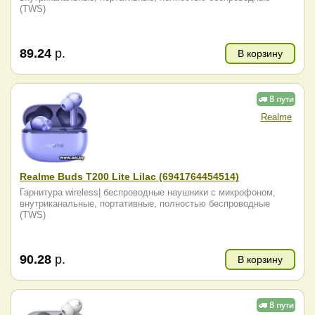
(TWS)
89.24
р.
В корзину
Realme
Realme Buds T200 Lite Lilac (6941764454514)
Гарнитура wireless| беспроводные наушники с микрофоном,
внутриканальные, портативные, полностью беспроводные
(TWS)
90.28
р.
В корзину