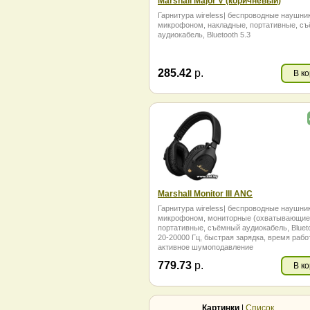
Marshall Major V (коричневый)
Гарнитура wireless| беспроводные наушни
микрофоном, накладные, портативные, с
аудиокабель, Bluetooth 5.3
285.42
р.
В к
Marshall Monitor III ANC
Гарнитура wireless| беспроводные наушни
микрофоном, мониторные (охватывающие
портативные, съёмный аудиокабель, Blueto
20-20000 Гц, быстрая зарядка, время рабо
активное шумоподавление
779.73
р.
В к
Картинки
|
Список