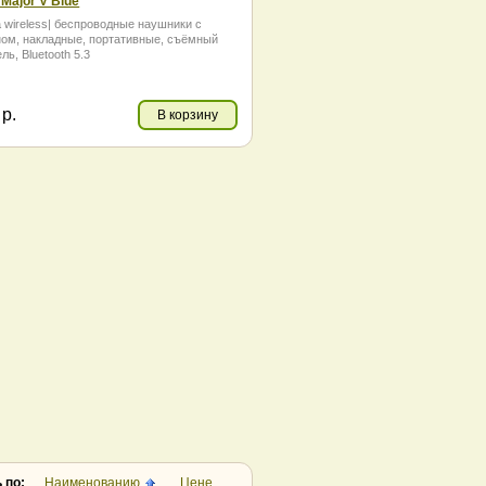
 Major V Blue
 wireless| беспроводные наушники с
ом, накладные, портативные, съёмный
ль, Bluetooth 5.3
0
р.
В корзину
 по:
Наименованию
Цене