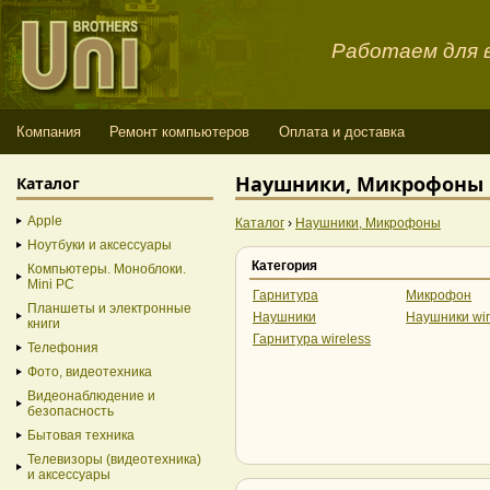
Работаем для в
Компания
Ремонт компьютеров
Оплата и доставка
Наушники, Микрофоны M
Каталог
Apple
Каталог
›
Наушники, Микрофоны
Ноутбуки и аксессуары
Категория
Компьютеры. Моноблоки.
Mini PC
Гарнитура
Микрофон
Планшеты и электронные
Наушники
Наушники wir
книги
Гарнитура wireless
Телефония
Фото, видеотехника
Видеонаблюдение и
безопасность
Бытовая техника
Телевизоры (видеотехника)
и аксессуары