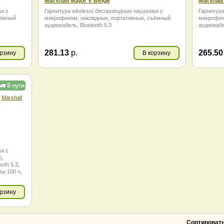
Marshall Major V Beige
Marshall
Thermaltake
Ugreen
ки с
Гарнитура wireless| беспроводные наушники с
Гарнитура
Xiaomi
Yealink
ъёмный
микрофоном, накладные, портативные, съёмный
микрофон
аудиокабель, Bluetooth 5.3
аудиокабе
Оклик
Урал
Яндекс
281.13
р.
265.5
орзину
В корзину
Marshall
ки с
),
oth 5.3,
ты 100 ч,
орзину
Сортировать