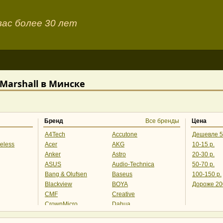
ас более 30 лет
arshall в Минске
Бренд
Все бренды
Цена
A4Tech
Accutone
Дешевле 5
eless
Acer
AKG
10-15 р.
Anker
Astro
20-30 р.
ASUS
Audio-Technica
50-70 р.
Bang & Olufsen
Baseus
100-150 р.
Blackview
BOYA
Дороже 20
CMF
Creative
CrownMicro
Dahua
Defender
Edifier