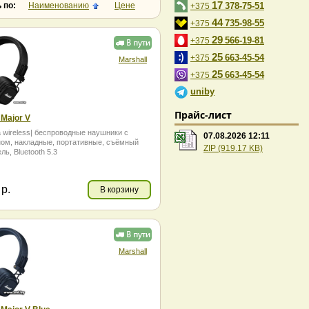
17
 по:
Наименованию
Цене
378-75-51
+375
44
735-98-55
+375
29
566-19-81
+375
25
663-45-54
+375
Marshall
25
663-45-54
+375
uniby
Прайс-лист
 Major V
 wireless| беспроводные наушники с
07.08.2026 12:11
ом, накладные, портативные, съёмный
ZIP (919.17 KB)
ль, Bluetooth 5.3
3
р.
В корзину
Marshall