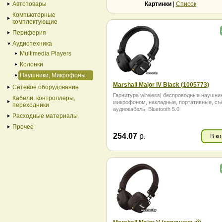
Автотовары
Картинки
|
Список
Компьютерные
комплектующие
Периферия
Аудиотехника
Multimedia Players
Колонки
Наушники, Микрофоны
Marshall Major IV Black (1005773)
Сетевое оборудование
Гарнитура wireless| беспроводные наушни
Кабели, контроллеры,
микрофоном, накладные, портативные, с
переходники
аудиокабель, Bluetooth 5.0
Расходные материалы
Прочее
254.07
р.
В к