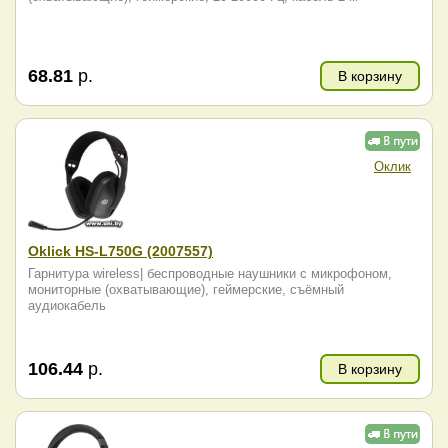
68.81
р.
В корзину
Оклик
Oklick HS-L750G (2007557)
Гарнитура wireless| беспроводные наушники с микрофоном,
мониторные (охватывающие), геймерские, съёмный
аудиокабель
106.44
р.
В корзину