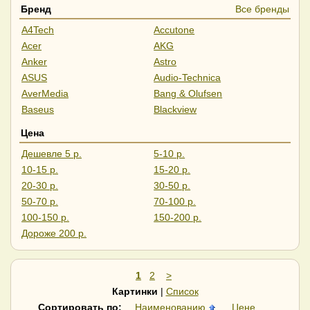
Бренд
Все бренды
A4Tech
Accutone
Acer
AKG
Anker
Astro
ASUS
Audio-Technica
AverMedia
Bang & Olufsen
Baseus
Blackview
BOYA
CMF
Цена
Creative
CrownMicro
Дешевле 5 р.
5-10 р.
Dahua
Defender
10-15 р.
15-20 р.
Edifier
Ednet
20-30 р.
30-50 р.
Epos
ExeGate
50-70 р.
70-100 р.
Fanvil
FIFINE
100-150 р.
150-200 р.
FiiO
Gembird
Дороже 200 р.
Genesis
Geozon
Ginzzu
GMB Audio
GMNG
Havit
1
2
>
Haylou
Hoco
Картинки
|
Список
HONOR
Huawei
Сортировать по:
Наименованию
Цене