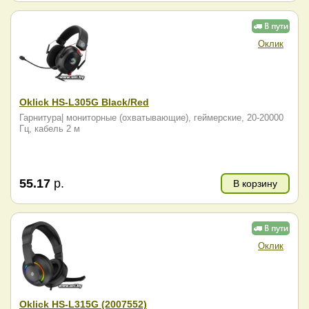
Оклик
Oklick HS-L305G Black/Red
Гарнитура| мониторные (охватывающие), геймерские, 20-20000
Гц, кабель 2 м
55.17
р.
В корзину
Оклик
Oklick HS-L315G (2007552)