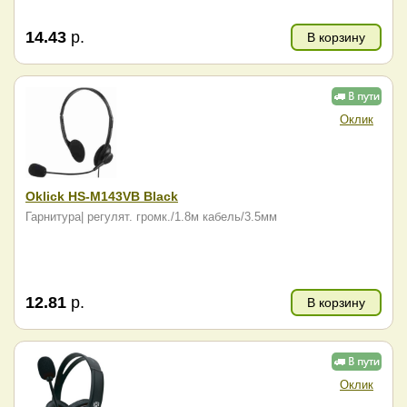
14.43
р.
В корзину
Оклик
Oklick HS-M143VB Black
Гарнитура| регулят. громк./1.8м кабель/3.5мм
12.81
р.
В корзину
Оклик