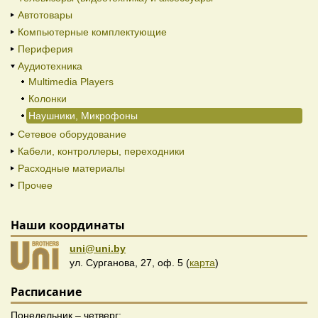
Автотовары
Компьютерные комплектующие
Периферия
Аудиотехника
Multimedia Players
Колонки
Наушники, Микрофоны
Сетевое оборудование
Кабели, контроллеры, переходники
Расходные материалы
Прочее
Наши координаты
uni@uni.by
ул. Сурганова, 27, оф. 5 (
карта
)
Расписание
Понедельник – четверг: