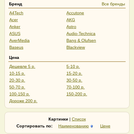
Бренд
Все бренды
A4Tech
Accutone
Acer
AKG
Anker
Astro
ASUS
Audio-Technica
AverMedia
Bang & Olufsen
Baseus
Blackview
BOYA
CMF
Цена
Creative
CrownMicro
Дешевле 5 р.
5-10 р.
Dahua
Defender
10-15 р.
15-20 р.
Edifier
Ednet
20-30 р.
30-50 р.
Epos
ExeGate
50-70 р.
70-100 р.
Fanvil
FIFINE
100-150 р.
150-200 р.
FiiO
Gembird
Дороже 200 р.
Genesis
Geozon
Ginzzu
GMB Audio
GMNG
Havit
Картинки
|
Список
Haylou
Hoco
Сортировать по:
Наименованию
Цене
HONOR
Huawei