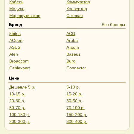
Кабель
Коммутатор
Модуль
Конвертер
Маршрутизатор
Сетевая
Бренд
Все бренды
5bites
ACD
AOpen
Aruba
ASUS
ATcom
Aten
Baseus
Broadcom
Buro
Cablexpert
Connector
CrownMicro
Cudy
Цена
D-Link
Dahua
Дешевле 5 р.
5-10 р.
Digitus
Digma
10-15 р.
15-20 р.
Edge-Core
ExeGate
20-30 р.
30-50 р.
Falcon Eye
Fortinet
50-70 р.
70-100 р.
Gembird
Generica
100-150 р.
150-200 р.
Hikvision
HP
200-300 р.
300-400 р.
Huawei
Intel
400-500 р.
Дороже 500 р.
iOpen
IP-COM