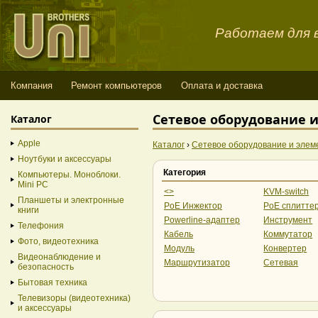
Работаем для в
Компания
Ремонт компьютеров
Оплата и доставка
Сетевое оборудование 
Каталог
Apple
Каталог
›
Сетевое оборудование и элем
Ноутбуки и аксессуары
Категория
Компьютеры. Моноблоки.
Mini PC
<>
KVM-switch
Планшеты и электронные
PoE Инжектор
PoE сплитте
книги
Powerline-адаптер
Инструмент
Телефония
Кабель
Коммутатор
Фото, видеотехника
Модуль
Конвертер
Видеонаблюдение и
Маршрутизатор
Сетевая
безопасность
Бытовая техника
Телевизоры (видеотехника)
и аксессуары