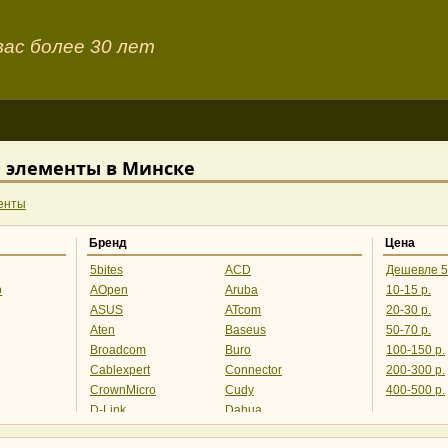
ас более 30 лет
и элементы в Минске
енты
Бренд
Цена
5bites
ACD
Дешевле 5
р
AOpen
Aruba
10-15 р.
ASUS
ATcom
20-30 р.
Aten
Baseus
50-70 р.
Broadcom
Buro
100-150 р.
Cablexpert
Connector
200-300 р.
CrownMicro
Cudy
400-500 р.
D-Link
Dahua
Digitus
Digma