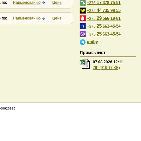
17
 по:
Наименованию
Цене
378-75-51
+375
44
735-98-55
+375
29
 по:
Наименованию
Цене
566-19-81
+375
25
663-45-54
+375
25
663-45-54
+375
uniby
Прайс-лист
07.08.2026 12:11
ZIP (919.17 KB)
100620389.