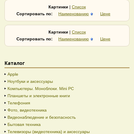
Keenetic
Lanmaster
Картинки
|
Список
Legrand
LR-Link
Сортировать по:
Наименованию
Цене
Maipu
Mellanox
Mercusys
Mikrotik
Moxa
Netis
Картинки
|
Список
Origo
Osnovo
Сортировать по:
Наименованию
Цене
PLANET
QNAP
Reyee
Ruijie Networks
Silicom
Skynet Cable
Каталог
SNR
Supermicro
Synology
Tenda
Apple
Tiandy
TP-Link
Ноутбуки и аксессуары
TRASSIR
TWT
Компьютеры. Моноблоки. Mini PC
Ubiquiti
Ugreen
Планшеты и электронные книги
Uniview
Zyxel
Телефония
Фото, видеотехника
Видеонаблюдение и безопасность
Бытовая техника
Телевизоры (видеотехника) и аксессуары