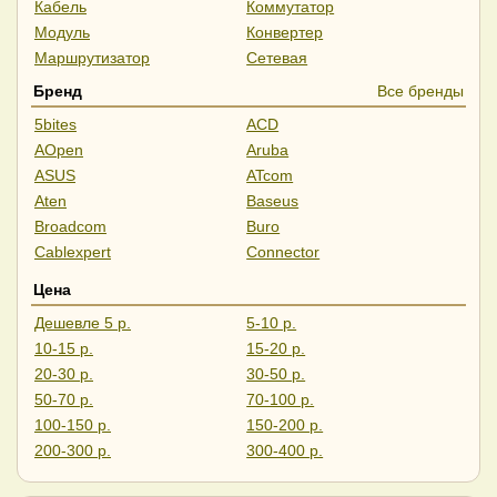
Кабель
Коммутатор
Модуль
Конвертер
Маршрутизатор
Сетевая
Бренд
Все бренды
5bites
ACD
AOpen
Aruba
ASUS
ATcom
Aten
Baseus
Broadcom
Buro
Cablexpert
Connector
CrownMicro
Cudy
Цена
D-Link
Dahua
Дешевле 5 р.
5-10 р.
Digitus
Digma
10-15 р.
15-20 р.
ExeGate
Falcon Eye
20-30 р.
30-50 р.
Fortinet
Gembird
50-70 р.
70-100 р.
Generica
Hikvision
100-150 р.
150-200 р.
HP
Huawei
200-300 р.
300-400 р.
Intel
iOpen
400-500 р.
Дороже 500 р.
IP-COM
ITK