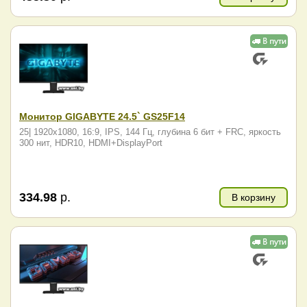
Монитор GIGABYTE 24.5` GS25F14
25| 1920x1080, 16:9, IPS, 144 Гц, глубина 6 бит + FRC, яркость
300 нит, HDR10, HDMI+DisplayPort
334.98
р.
В корзину