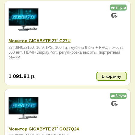
Монитор GIGABYTE 27` G27U
27| 3840x2160, 16:9, IPS, 160 Гц, глубина 8 бит + FRC, яркость
350 нит, HDMI+DisplayPort, регулировка высоты, портретный
режим
1 091.81
р.
В корзину
Монитор GIGABYTE 27` GO27Q24