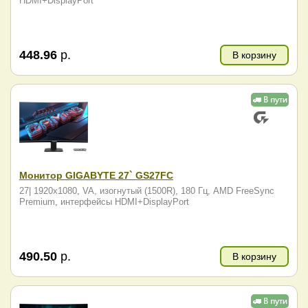
HDMI+DisplayPort
448.96
р.
В корзину
Монитор GIGABYTE 27` GS27FC
27| 1920x1080, VA, изогнутый (1500R), 180 Гц, AMD FreeSync
Premium, интерфейсы HDMI+DisplayPort
490.50
р.
В корзину