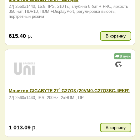
27| 2560x1440, 16:9, IPS, 210 Гц, глубина 8 бит + FRC, яркость
350 нит, HDR10, HDMI+DisplayPort, регулировка высоты,
портретный режим
615.40
р.
В корзину
Монитор GIGABYTE 27` G27Q3 (20VM0-G27Q3BC-4EKR)
27| 2560x1440, IPS, 200Hz, 2xHDMI, DP
1 013.09
р.
В корзину