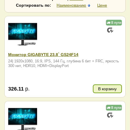
Raskat
RDW Computers
Сортировать по:
Наименованию
Цене
Samsung
SunWind
Vandor
ViewSonic
Xiaomi
Гравитон
Монитор GIGABYTE 23.8` GS24F14
24| 1920x1080, 16:9, IPS, 144 Гц, глубина 6 бит + FRC, яркость
300 нит, HDR10, HDMI+DisplayPort
326.11
р.
В корзину