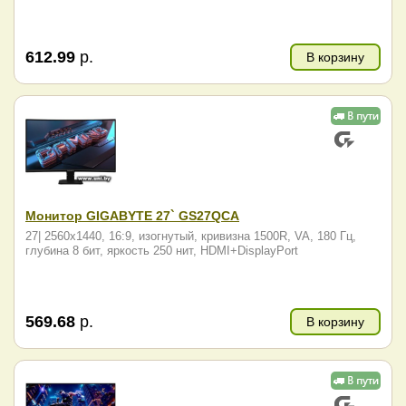
612.99
р.
В корзину
Монитор GIGABYTE 27` GS27QCA
27| 2560x1440, 16:9, изогнутый, кривизна 1500R, VA, 180 Гц,
глубина 8 бит, яркость 250 нит, HDMI+DisplayPort
569.68
р.
В корзину