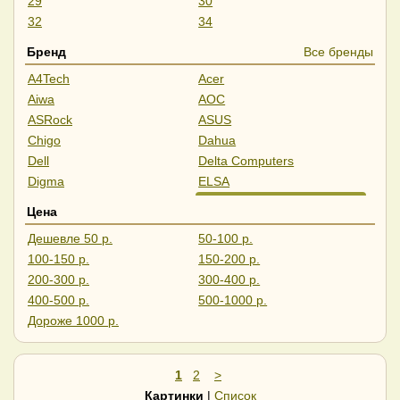
29
30
32
34
35
37
Бренд
Все бренды
39
40
A4Tech
Acer
43
45
Aiwa
AOC
49
55
ASRock
ASUS
57
Chigo
Dahua
Dell
Delta Computers
Digma
ELSA
ExeGate
Gigabyte
Цена
GMNG
HAFF
Дешевле 50 р.
50-100 р.
HIPER
Hisense
100-150 р.
150-200 р.
Horizont
HP
200-300 р.
300-400 р.
iFlow
Iiyama
400-500 р.
500-1000 р.
IRBIS
Leff
Дороже 1000 р.
Lenovo
LG
LightCom
Lime
MSI
NPC
1
2
>
Philips
PINEBRO
Картинки
|
Список