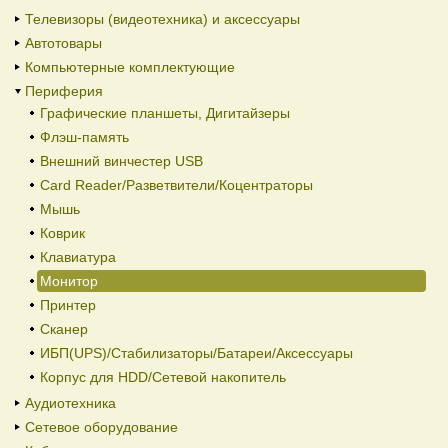
Телевизоры (видеотехника) и аксессуары
Автотовары
Компьютерные комплектующие
Периферия
Графические планшеты, Дигитайзеры
Флэш-память
Внешний винчестер USB
Card Reader/Разветвители/Коцентраторы
Мышь
Коврик
Клавиатура
Монитор
Принтер
Сканер
ИБП(UPS)/Стабилизаторы/Батареи/Аксессуары
Корпус для HDD/Cетевой накопитель
Аудиотехника
Сетевое оборудование