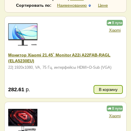
Raskat
RDW Computers
Сортировать по:
Наименованию
Цене
Samsung
SunWind
Vandor
ViewSonic
Xiaomi
Гравитон
Xiaomi
Монитор Xiaomi 21.45` Monitor A22i A22FAB-RAGL
(ELA5230EU)
22| 1920x1080, VA, 75 Гц, интерфейсы HDMI+D-Sub (VGA)
282.61
р.
В корзину
Xiaomi