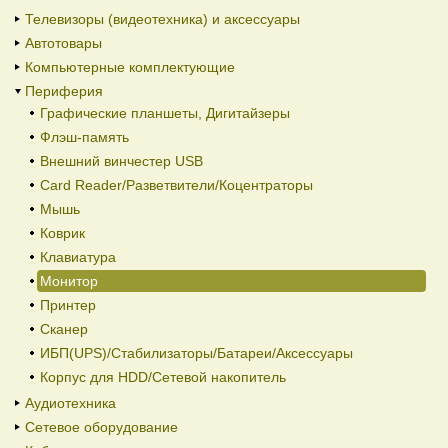
Телевизоры (видеотехника) и аксессуары
Автотовары
Компьютерные комплектующие
Периферия
Графические планшеты, Дигитайзеры
Флэш-память
Внешний винчестер USB
Card Reader/Разветвители/Коцентраторы
Мышь
Коврик
Клавиатура
Монитор
Принтер
Сканер
ИБП(UPS)/Стабилизаторы/Батареи/Аксессуары
Корпус для HDD/Cетевой накопитель
Аудиотехника
Сетевое оборудование