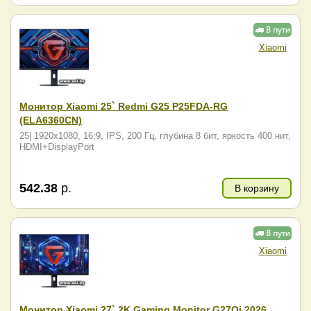
Xiaomi
Монитор Xiaomi 25` Redmi G25 P25FDA-RG
(ELA6360CN)
25| 1920x1080, 16:9, IPS, 200 Гц, глубина 8 бит, яркость 400 нит,
HDMI+DisplayPort
542.38
р.
В корзину
Xiaomi
Монитор Xiaomi 27` 2K Gaming Monitor G27Qi 2026