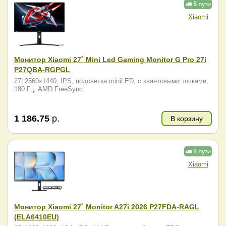
Xiaomi
Монитор Xiaomi 27` Mini Led Gaming Monitor G Pro 27i
P27QBA-RGPGL
27|
2560x1440, IPS, подсветка miniLED, с квантовыми точками,
180 Гц, AMD FreeSync
1 186.75
р.
В корзину
Xiaomi
Монитор Xiaomi 27` Monitor A27i 2026 P27FDA-RAGL
(ELA6410EU)