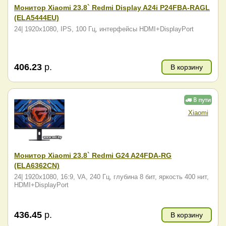
Монитор Xiaomi 23.8` Redmi Display A24i P24FBA-RAGL
(ELA5444EU)
24| 1920x1080, IPS, 100 Гц, интерфейсы HDMI+DisplayPort
406.23
р.
В корзину
Xiaomi
Монитор Xiaomi 23.8` Redmi G24 A24FDA-RG
(ELA6362CN)
24| 1920x1080, 16:9, VA, 240 Гц, глубина 8 бит, яркость 400 нит,
HDMI+DisplayPort
436.45
р.
В корзину