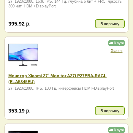
27| 1920x1080, 16:9, IPS, 144 Гц, глубина 6 бит + FRC, яркость
300 нит, HDMI+DisplayPort
395.92
р.
В корзину
Xiaomi
Монитор Xiaomi 27` Monitor A27i P27FBA-RAGL
(ELA5345EU)
27| 1920x1080, IPS, 100 Гц, интерфейсы HDMI+DisplayPort
353.19
р.
В корзину