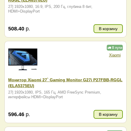
27| 1920x1080, 16:9, IPS, 200 Гц, глубина 8 бит,
HDMI+DisplayPort
508.40
р.
В корзину
Xiaomi
Монитор Xiaomi 27` Gaming Monitor G27i P27FBB-RGGL
(ELA5375EU)
27| 1920x1080, IPS, 165 Гц, AMD FreeSync Premium,
интерфейсы HDMI+DisplayPort
596.46
р.
В корзину