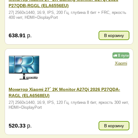
P27QDB-RGGL (ELA6556EU)
27|
2560x1440, 16:9, IPS, 200 Гц, глубина 8 бит + FRC, яркость
400 нит, HDMI+DisplayPort
638.91
р.
В корзину
Xiaomi
Монитор Xiaomi 27` 2K Monitor A27Qi 2026 P27QDA-
RAGL (ELA6568EU)
27|
2560x1440, 16:9, IPS, 120 Гц, глубина 8 бит, яркость 300 нит,
HDMI+DisplayPort
520.33
р.
В корзину