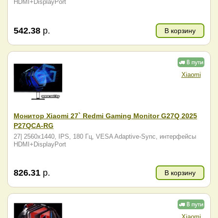
HDMI+DisplayPort
542.38
р.
В корзину
Xiaomi
Монитор Xiaomi 27` Redmi Gaming Monitor G27Q 2025
P27QCA-RG
27| 2560x1440, IPS, 180 Гц, VESA Adaptive-Sync, интерфейсы
HDMI+DisplayPort
826.31
р.
В корзину
Xiaomi