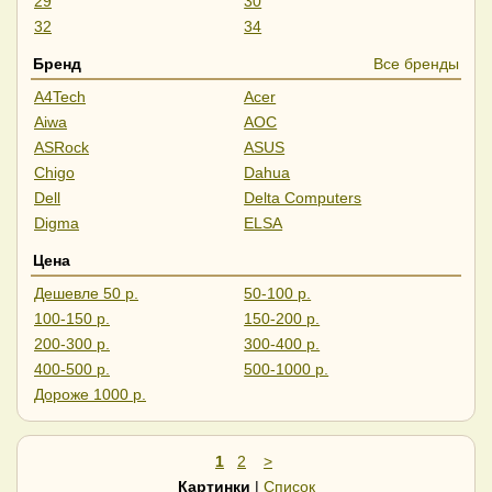
29
30
32
34
35
37
Бренд
Все бренды
40
43
A4Tech
Acer
45
49
Aiwa
AOC
55
57
ASRock
ASUS
Chigo
Dahua
Dell
Delta Computers
Digma
ELSA
ExeGate
Gigabyte
Цена
GMNG
HAFF
Дешевле 50 р.
50-100 р.
HIPER
Hisense
100-150 р.
150-200 р.
Horizont
HP
200-300 р.
300-400 р.
iFlow
Iiyama
400-500 р.
500-1000 р.
IRBIS
Leff
Дороже 1000 р.
Lenovo
LG
LightCom
Lime
MSI
NPC
1
2
>
Philips
PINEBRO
Картинки
|
Список