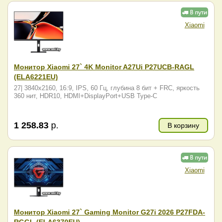
Xiaomi
Монитор Xiaomi 27` 4K Monitor A27Ui P27UCB-RAGL
(ELA6221EU)
27| 3840x2160, 16:9, IPS, 60 Гц, глубина 8 бит + FRC, яркость
360 нит, HDR10, HDMI+DisplayPort+USB Type-C
1 258.83
р.
В корзину
Xiaomi
Монитор Xiaomi 27` Gaming Monitor G27i 2026 P27FDA-
RGGL (ELA6370EU)