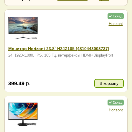
Samsung
SunWind
Vandor
ViewSonic
Xiaomi
Гравитон
Horizont
Монитор Horizont 23.8` H24Z165 (4810443003737)
24| 1920x1080, IPS, 165 Гц, интерфейсы HDMI+DisplayPort
399.49
р.
В корзину
Horizont