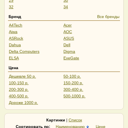
29
30
32
34
35
37
Бренд
Все бренды
39
40
A4Tech
Acer
43
45
Aiwa
AOC
49
55
ASRock
ASUS
57
Dahua
Dell
Delta Computers
Digma
ELSA
ExeGate
Gigabyte
GMNG
Цена
HAFF
HIPER
Дешевле 50 р.
50-100 р.
Hisense
Horizont
100-150 р.
150-200 р.
HP
iFlow
200-300 р.
300-400 р.
Iiyama
IRBIS
400-500 р.
500-1000 р.
Lenovo
LG
Дороже 1000 р.
LightCom
Lime
MSI
NPC
Philips
PINEBRO
Картинки
|
Список
Raskat
RDW Computers
Сортировать по:
Наименованию
Цене