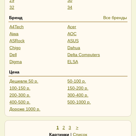
29
30
32
34
35
37
Бренд
Все бренды
39
40
A4Tech
Acer
43
45
Aiwa
AOC
49
55
ASRock
ASUS
57
Chigo
Dahua
Dell
Delta Computers
Digma
ELSA
ExeGate
Gigabyte
Цена
GMNG
HAFF
Дешевле 50 р.
50-100 р.
HIPER
Hisense
100-150 р.
150-200 р.
Horizont
HP
200-300 р.
300-400 р.
iFlow
Iiyama
400-500 р.
500-1000 р.
IRBIS
Leff
Дороже 1000 р.
Lenovo
LG
LightCom
Lime
MSI
NPC
1
2
3
>
Philips
PINEBRO
Картинки
|
Список