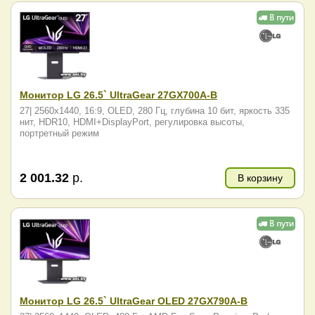
Монитор LG 26.5` UltraGear 27GX700A-B
27| 2560x1440, 16:9, OLED, 280 Гц, глубина 10 бит, яркость 335
нит, HDR10, HDMI+DisplayPort, регулировка высоты,
портретный режим
2 001.32
р.
В корзину
Монитор LG 26.5` UltraGear OLED 27GX790A-B