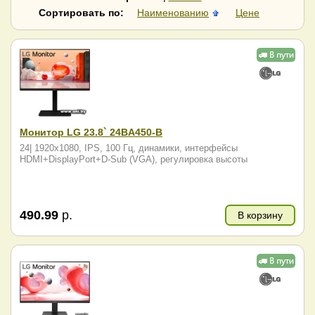
Raskat
RDW Computers
Сортировать по:
Наименованию
Цене
Samsung
SunWind
Vandor
ViewSonic
Xiaomi
Гравитон
Монитор LG 23.8` 24BA450-B
24| 1920x1080, IPS, 100 Гц, динамики, интерфейсы
HDMI+DisplayPort+D-Sub (VGA), регулировка высоты
490.99
р.
В корзину