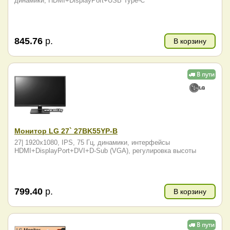
динамики, HDMI+DisplayPort+USB Type-C
845.76
р.
В корзину
Монитор LG 27` 27BK55YP-B
27| 1920x1080, IPS, 75 Гц, динамики, интерфейсы
HDMI+DisplayPort+DVI+D-Sub (VGA), регулировка высоты
799.40
р.
В корзину