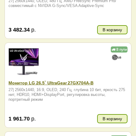
27| 2560x1440, OLED, 480 Гц, AMD FreeSync Premium Pro/
совместимый с NVIDIA G-Sync/VESA Adaptive-Sync
3 482.34
р.
В корзину
Монитор LG 26.5` UltraGear 27GX704A-B
27| 2560x1440, 16:9, OLED, 240 Гц, глубина 10 бит, яркость 275
нит, HDR10, HDMI+DisplayPort, регулировка высоты,
портретный режим
1 961.70
р.
В корзину