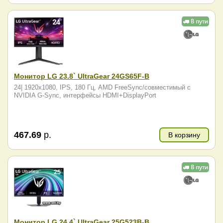
Монитор LG 23.8` UltraGear 24GS65F-B
24| 1920x1080, IPS, 180 Гц, AMD FreeSync/совместимый с
NVIDIA G-Sync, интерфейсы HDMI+DisplayPort
467.69
р.
В корзину
Монитор LG 24.4` UltraGear 25G523B-B