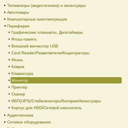
Телевизоры (видеотехника) и аксессуары
Автотовары
Компьютерные комплектующие
Периферия
Графические планшеты, Дигитайзеры
Флэш-память
Внешний винчестер USB
Card Reader/Разветвители/Коцентраторы
Мышь
Коврик
Клавиатура
Монитор
Принтер
Сканер
ИБП(UPS)/Стабилизаторы/Батареи/Аксессуары
Корпус для HDD/Cетевой накопитель
Аудиотехника
Сетевое оборудование