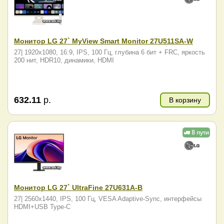
Монитор LG 27` MyView Smart Monitor 27U511SA-W
27| 1920x1080, 16:9, IPS, 100 Гц, глубина 6 бит + FRC, яркость
200 нит, HDR10, динамики, HDMI
632.11
р.
В корзину
Монитор LG 27` UltraFine 27U631A-B
27| 2560x1440, IPS, 100 Гц, VESA Adaptive-Sync, интерфейсы
HDMI+USB Type-C