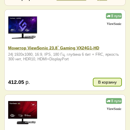
RDW Computers
Samsung
SunWind
Vandor
ViewSonic
Xiaomi
Гравитон
Монитор ViewSonic 23.8` Gaming VX24G1-HD
24| 1920x1080, 16:9, IPS, 180 Гц, глубина 6 бит + FRC, яркость
300 нит, HDR10, HDMI+DisplayPort
412.05
р.
В корзину