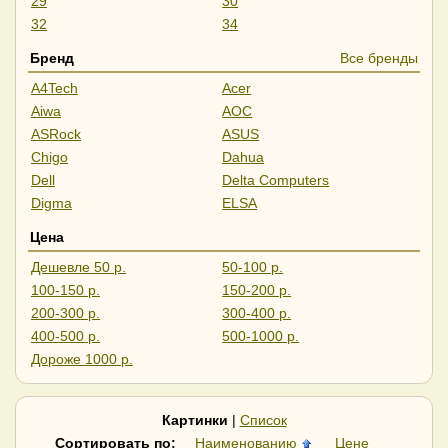
29
30
32
34
35
37
Бренд
Все бренды
40
43
A4Tech
Acer
45
49
Aiwa
AOC
55
57
ASRock
ASUS
Chigo
Dahua
Dell
Delta Computers
Digma
ELSA
ExeGate
Gigabyte
Цена
GMNG
HAFF
Дешевле 50 р.
50-100 р.
HIPER
Hisense
100-150 р.
150-200 р.
Horizont
HP
200-300 р.
300-400 р.
iFlow
Iiyama
400-500 р.
500-1000 р.
IRBIS
Lenovo
Дороже 1000 р.
LG
LightCom
Lime
MSI
NPC
Philips
Картинки
|
Список
PINEBRO
Raskat
Сортировать по:
Наименованию
Цене