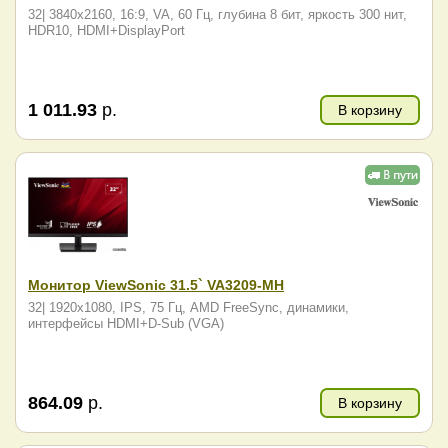
32| 3840x2160, 16:9, VA, 60 Гц, глубина 8 бит, яркость 300 нит,
HDR10, HDMI+DisplayPort
1 011.93
р.
В корзину
Монитор ViewSonic 31.5` VA3209-MH
32| 1920x1080, IPS, 75 Гц, AMD FreeSync, динамики,
интерфейсы HDMI+D-Sub (VGA)
864.09
р.
В корзину